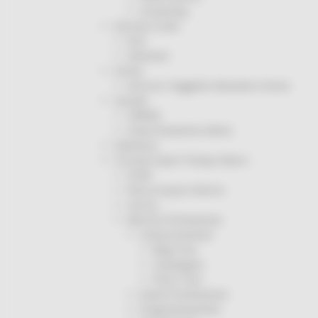
Screening
Servizio Civile
Enti
Volontari
Sisma
Annunci Soggetto Attuatore Sisma
Sociale
CRRDD
Invecchiamento Attivo
Statistica
Turismo Sport Tempo libero
ATIM
Pesca Acque Interne
Caccia
Marche Promozione
Comunicazione
Blog Tour
Campagne
Press Tour
Eventi Promozione
Programmazione