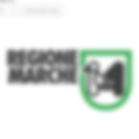
s
Torna alle news