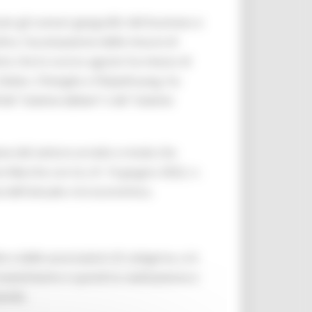
to gli scenari geografici del business e
tre, l’acutizzazione delle misure di
ento che lo scorso agosto ha messo di
Dalian, Chengdu e Shijiazhuang, ha
 del “sistema abitare” e del “sistema
ane del settore arredo e moda che
e Marche con la L.R. 16 giugno 2022, n.
dell'attuale crisi economica.
e dalle associazioni di categoria, si è
nvestimento e quindi la realizzazione e
bando.