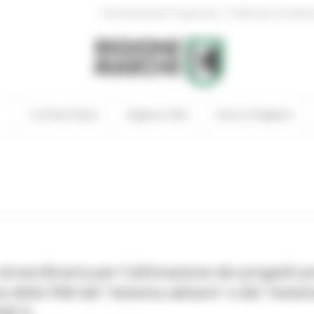
|
Amministrazione Trasparente
Profilo del committen
In Primo Piano
Regione Utile
Entra in Regione
straordinaria per l’ultimazione dei progetti 
ne delle PMI del “sistema abitare” e del “si
NE 9.