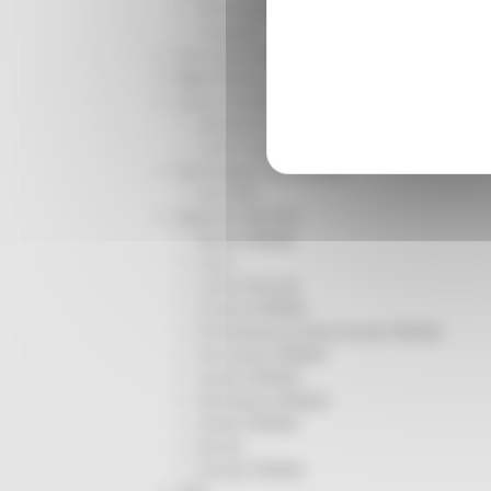
Infrastrutture
Trasporti
Istruzione Formazione e Diritto allo studio
l8perilfuturo
Lavoro Formazione professionale
Attività Eures
Centri Impiego
Marchigiani nel mondo
Racconti
Migranti Marche
Bandi PRIMM
Casa
Come fare per
Cultura PRIMM
Formazione professionale PRIMM
Istruzione PRIMM
Lavoro PRIMM
Normativa PRIMM
Salute PRIMM
Servizi
Sociale PRIMM