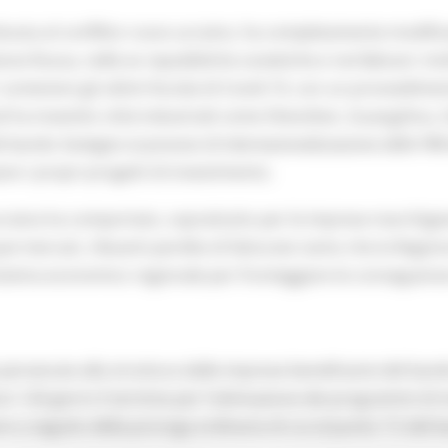
 dovuta al conflitto russo-ucraino, ha completamente modifica
one Russa, nelle ex repubbliche sovietiche e nei Balcani. Inol
r contenere gli ultimi focolai di Covid-19, con un provvedim
d ha investito città industriali come Shenzhen, Guangzhou, 
el bando
Sostegno ai processi di internazionalizzazione delle PMI
re i propri progetti di investimento.
ucraina ha comportato, soprattutto per le imprese marchigi
 mercati, rilevanti perdite di fatturato tanto che la Region
istema economico regionale per fronteggiare le conseguenze 
rvenute alla struttura dalle imprese beneficiarie del bando 
i 120 giorni il termine per l’ultimazione dei programmi di i
e a seguito della proroga ordinaria di cui al punto 7.5 del 