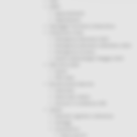
ODS
ORPS
Appuntamenti
Segnalazioni
Paesaggio Territorio Urbanistica
Protezione Civile
Emergenza Alluvione 2022
Emergenza alluvione settembre 2024
Emergenza Ucraina
Eventi metereologici Maggio 2023
PSR 2014-2020
Eventi
PSR news
Ricostruzione Marche
Interviste
Storie dal cratere
Annunci in evidenza USR
Salute
Disturbi cognitivi e demenze
Sorteggi
Coronavirus
Piano vaccini