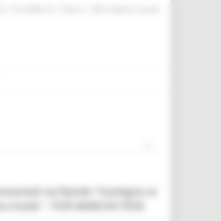
|
|
|
te
ProcediMarche
Rubrica
URP: la Regione risponde
presentati sul Bando “Sostegno ai
stema moda” - POR MARCHE FESR