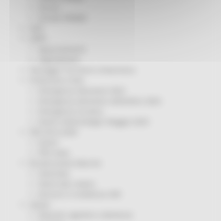
Servizi
Sociale PRIMM
ODS
ORPS
Appuntamenti
Segnalazioni
Paesaggio Territorio Urbanistica
Protezione Civile
Emergenza Alluvione 2022
Emergenza alluvione settembre 2024
Emergenza Ucraina
Eventi metereologici Maggio 2023
PSR 2014-2020
Eventi
PSR news
Ricostruzione Marche
Interviste
Storie dal cratere
Annunci in evidenza USR
Salute
Disturbi cognitivi e demenze