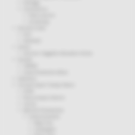
Sorteggi
Coronavirus
Piano vaccini
Screening
Servizio Civile
Enti
Volontari
Sisma
Annunci Soggetto Attuatore Sisma
Sociale
CRRDD
Invecchiamento Attivo
Statistica
Turismo Sport Tempo libero
ATIM
Pesca Acque Interne
Caccia
Marche Promozione
Comunicazione
Blog Tour
Campagne