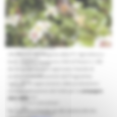
Missione 4
Missione 5
Missione 6
ZES
Eventi ZES
Ambiente
Cambiamenti climatici
REM
Sviluppo sostenibile
Attività Produttive
Con Decreto del Dirigente della P.F. Agricoltura a
Artigianato
basso impatto, zootecnia e SDA di Pesaro n. 430
Artigianato bandi
del 20.12.2021 è stato approvato il bando di
Attività Ittiche
Cooperazione
accesso ai benefici previsti dal Programma
Storie
regionale di miglioramento della produzione e
Avvisi
commercializzazione del miele per la
campagna
Cultura
GTM 2021
2021/2022
.
Itinerari CulturaSmart
SBM
Per scaricare il bando vai alla sezione del sito
Edilizia Lavori Pubblici