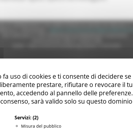
e (CF 80008630420 P.IVA 00481070423) via Gentile da Fabriano, 9 
ella p.e.c. istituzionale :
regione.marche.protocollogiunta@emarche
Sito realizzato su CMS DotNetNuke by DotNetNuke Corporation
Autorizzazione SIAE n° 1225/I/1298
DUNS - Data Universal Numbering System: 514216030
tilizzo
|
Informativa TEAMS
|
Informativa sui Cookie
|
Accessibilit
 fa uso di cookies e ti consente di decidere se 
i liberamente prestare, rifiutare o revocare il 
nto, accedendo al pannello delle preferenze. S
consenso, sarà valido solo su questo dominio
Servizi:
(2)
Misura del pubblico