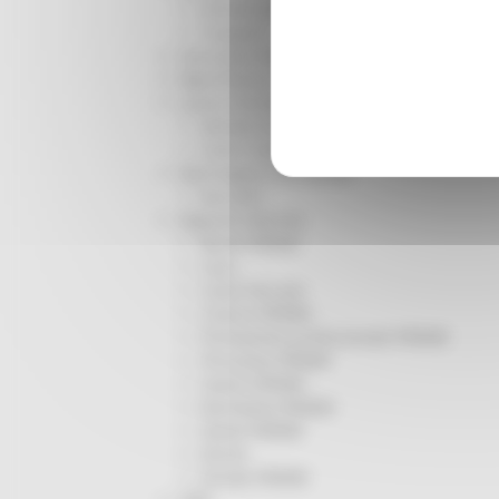
Infrastrutture
Trasporti
Istruzione Formazione e Diritto allo studio
l8perilfuturo
Lavoro Formazione professionale
Attività Eures
Centri Impiego
Marchigiani nel mondo
Racconti
Migranti Marche
Bandi PRIMM
Casa
Come fare per
Cultura PRIMM
Formazione professionale PRIMM
Istruzione PRIMM
Lavoro PRIMM
Normativa PRIMM
Salute PRIMM
Servizi
Sociale PRIMM