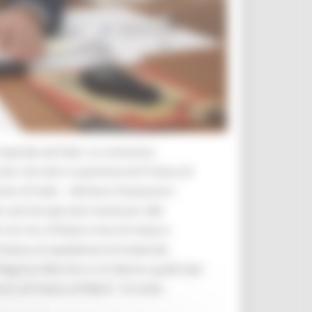
ropicale ad Haiti. Lo comunica
cato nel volo in partenza da Pratica di
to di Haiti – dichiara l’assessore -
portare gli aiuti necessari alle
e non ha richiesto invio di mezzi e
chiesta di spedizione di materiali,
 Regione Marche e si è deciso quale tipo
to di Pratica di Mare”. Si tratta