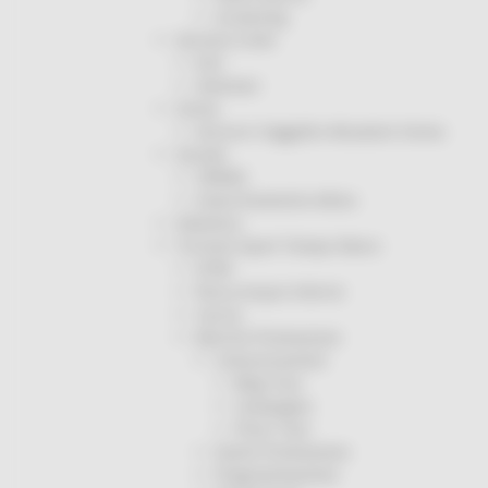
Screening
Servizio Civile
Enti
Volontari
Sisma
Annunci Soggetto Attuatore Sisma
Sociale
CRRDD
Invecchiamento Attivo
Statistica
Turismo Sport Tempo libero
ATIM
Pesca Acque Interne
Caccia
Marche Promozione
Comunicazione
Blog Tour
Campagne
Press Tour
Eventi Promozione
Programmazione