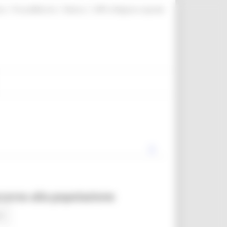
|
|
|
te
ProcediMarche
Rubrica
URP: la Regione risponde
occorso alla popolazione
s