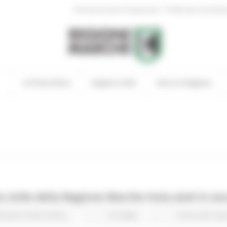
|
Amministrazione Trasparente
Profilo del committen
In Primo Piano
Regione Utile
Entra in Regione
 civile della Regione Marche invia aiuti in s
ezione Civile
Sisma
31 views
Torna alle new