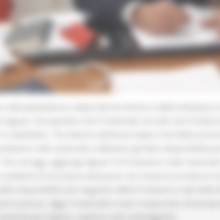
so alla popolazione colpita dal terremoto e dalla tempesta t
no Aguzzi, che specifica che il materiale raccolto verrà imbar
12 settembre. “Da diverse settimane dopo il terribile terremo
ezione civile nazionale e abbiamo già dato disponibilità per 
”. Fino ad oggi, aggiunge Aguzzi “la Protezione civile nazional
ondizioni di sicurezza necessarie. Ieri invece è arrivata la ri
lla disponibilità dai magazzini della Protezione civile della
oni precise. Oggi il materiale è stato trasportato all'aeropor
teriali per l’igiene, coperte e teli ombreggianti.