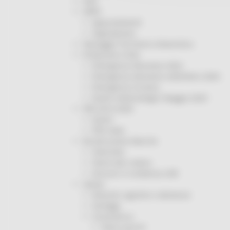
ODS
ORPS
Appuntamenti
Segnalazioni
Paesaggio Territorio Urbanistica
Protezione Civile
Emergenza Alluvione 2022
Emergenza alluvione settembre 2024
Emergenza Ucraina
Eventi metereologici Maggio 2023
PSR 2014-2020
Eventi
PSR news
Ricostruzione Marche
Interviste
Storie dal cratere
Annunci in evidenza USR
Salute
Disturbi cognitivi e demenze
Sorteggi
Coronavirus
Piano vaccini