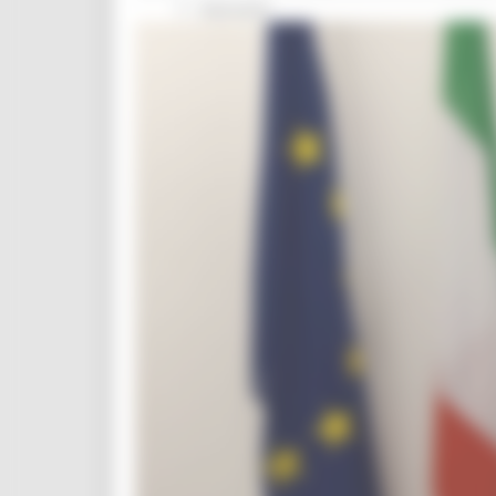
Interventi
CUG
Violenza di genere
Elezioni 2025
Marche Innovazione
bandi internazionalizzazione
Bandi ricerca e innovazione
Innovazione bandi
InvestinMarche
bandi attrazione investimenti
Manifestazione di interesse 2025
Manifestazioni di interesse
Manifestazioni di interesse 2026
Pnrr
1000 Esperti
Eventi PNRR
Missione 1
missione 2
Missione 3
Missione 4
Missione 5