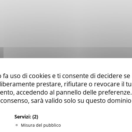
 fa uso di cookies e ti consente di decidere se 
i liberamente prestare, rifiutare o revocare il 
nto, accedendo al pannello delle preferenze. S
consenso, sarà valido solo su questo dominio
Servizi:
(2)
Misura del pubblico