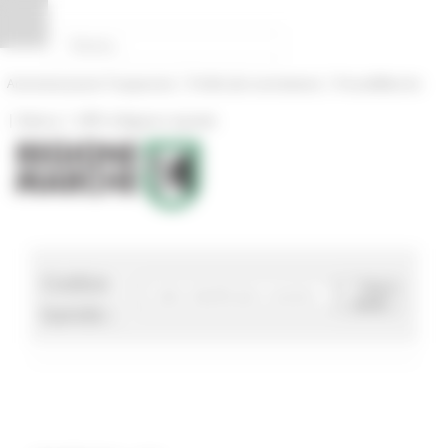
Pannello di gestione dei cookies
|
|
Amministrazione Trasparente
Profilo del committente
ProcediMarche
|
|
Rubrica
URP: la Regione risponde
Codice
Cerca
bando
bando :