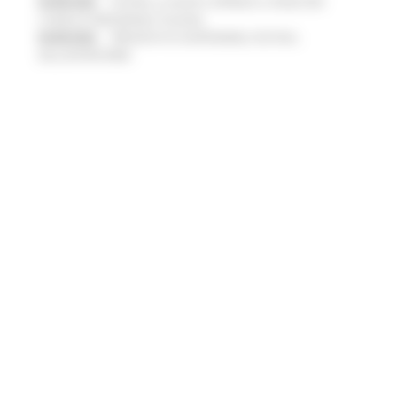
04/08/2026
EUSAIR, LA GIUNTA APPROVA IL PIANO PER
L’ANNO DI PRESIDENZA ITALIANA
04/08/2026
PRESENTATO HAPPENNINO, FESTIVAL
DELL’ENTROTERRA