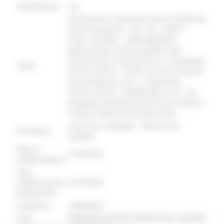
identificativo :
4689
Avviamento a selezione presso Pubbliche
Amministrazioni – (art. 16 L. 56/87 –
D.lgs. 165/2001 – DGR 894/2018) -
Approvazione Avviso pubblico per
l’avviamento a selezione di n. 4 Operatori
Titolo:
Tecnici AIUTO - CUOCO cat. B con diritto
di precedenza e di n. 1 Operatore
Tecnico AIUTO - MURATORE cat. B - da
assegnare all’ASUR Marche Area Vasta 4 -
Tempo indeterminato (full time)
Centri per l'impiego - Offerte Enti
Procedura:
pubblici
Data di
31/05/2021
pubblicazione:
Data
pubblicazione
27/07/2021
graduatoria:
Scadenza:
18/06/2021
Area
SERVIZIO ATTIVITA' PRODUTTIVE, LAVORO