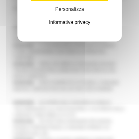
VIDEOSORVEGLIANZA: APPROVATI I CRITERI DEL BANDO
06/08/2026
FONDO INVESTIMENTI E LIQUIDITÀ 2026:
Personalizza
PUBBLICATO IL BANDO DA OLTRE 11 MILIONI DI EURO PER LE
PMI, LE DOMANDE DAL 1° SETTEMBRE
Informativa privacy
05/08/2026
TRENITALIA, DAL 31 AGOSTO ATTIVA IN VIA
SPERIMENTALE LA FERMATA DI CIVITANOVA PER DUE
FRECCIAROSSA DELLA RELAZIONE MILANO – PESCARA
05/08/2026
IL 118 DI MACERATA FESTEGGIA 30 ANNI DI
STORIA, INNOVAZIONE E SOCCORSO AL SERVIZIO DEL
TERRITORIO
05/08/2026
CIPESS, VIA LIBERA AI 106 MILIONI, BUGARO:
“RISORSE DECISIVE PER LE INFRASTRUTTURE PORTUALI DEL
MEDIO ADRIATICO”
05/08/2026
PARCHI SEMPRE PIÙ ACCESSIBILI, LA REGIONE
RINNOVA L'IMPEGNO PER UNA NATURA SENZA BARRIERE
05/08/2026
ALLUVIONE 2022, ACQUAROLI AI SINDACI:
"DALL’EMERGENZA ALLA RICOSTRUZIONE. LA SICUREZZA DELLA
COMUNITA’ VIENE PRIMA DI TUTTO”
05/08/2026
PIÙ POSTI NELLE RESIDENZE PER ANZIANI,
DISABILI E PERSONE FRAGILI: LA REGIONE APPROVA UN
AUMENTO DEL 35%