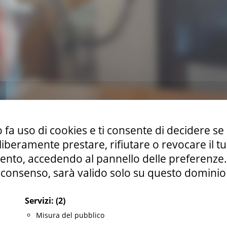
 fa uso di cookies e ti consente di decidere se 
i liberamente prestare, rifiutare o revocare il 
nto, accedendo al pannello delle preferenze. S
consenso, sarà valido solo su questo dominio
Servizi:
(2)
Misura del pubblico