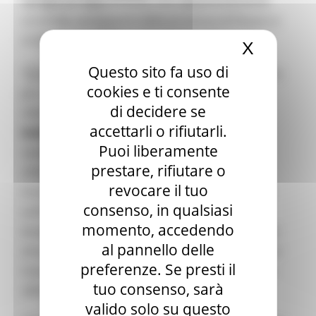
tamponi di due persone, non apparentemente
Elezioni 2020
correlate, provenienti dalla provincia di Pesaro e
Sala stampa
per Candidati
Urbino.
X
Nascond
Per operatori e Comuni
Energia
Questo sito fa uso di
“Sono subito scattate tutte le previste procedure
Enti Locali e PA
cookies e ti consente
per contrastare la diffusione della variante –
Marche sicure
di decidere se
Scuola della PA
riferisce l’assessore alla Salute
Filippo
Soggetto aggregatore
accettarli o rifiutarli.
Saltamartini
– L’Asur ha adottato le misure di
SUAM
Puoi liberamente
contenimento dei potenziali focolai e stiamo
EU Direct
prestare, rifiutare o
Europa ed Estero
continuamente monitorando la situazione. Al
Aiuti di stato
revocare il tuo
momento non sussistono evidenze scientifiche
Cooperazione internazionale
consenso, in qualsiasi
sull’eventuale capacità di questa variante di
Expo Dubai 2020
momento, accedendo
Progetto Gear Up!
eludere la risposta neutralizzante suscitata dagli
Delegazione Bruxelles
al pannello delle
attuali vaccini. Seguiremo, come sempre e con la
Eventi FESR FSE
preferenze. Se presti il
massima attenzione, l’evolversi di questa nuova
Fondi Europei
tuo consenso, sarà
Finanze
variante”.
Tributi
valido solo su questo