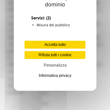
Garanzia Giovani
Secondo quanto riferito dal prof.
Stefano Menzo
,
dominio
Giovani
direttore del laboratorio di virologia, la scoperta è
Infrastrutture e Trasporti
Infrastrutture
avvenuta nell’ambito della sorveglianza
Servizi:
(2)
Trasporti
epidemiologica molecolare effettuata a campione.
Misura del pubblico
Istruzione Formazione e Diritto allo studio
La variante è stata identificata tramite
l8perilfuturo
Lavoro Formazione professionale
sequenziamento nucleotidico della proteina Spike,
Attività Eures
confrontata con i database internazionali. Era stata
Accetta tutto
Centri Impiego
già identificata a New York (con nome attribuito
Marchigiani nel mondo
Rifiuta tutti i cookie
Racconti
B.1.526) e si era poi diffusa gradualmente negli
Migranti Marche
Stati Uniti, rappresentando, al momento, il 12% dei
Personalizza
Bandi PRIMM
contagi newyorkesi. È caratterizzata dalla
Casa
Informativa privacy
Come fare per
mutazione E484K (legame con il recettore) e da
Cultura PRIMM
altre cinque mutazioni aminoacide sulla stessa
Formazione professionale PRIMM
proteina.
Istruzione PRIMM
Lavoro PRIMM
Normativa PRIMM
Salute PRIMM