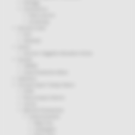
Sorteggi
Coronavirus
Piano vaccini
Screening
Servizio Civile
Enti
Volontari
Sisma
Annunci Soggetto Attuatore Sisma
Sociale
CRRDD
Invecchiamento Attivo
Statistica
Turismo Sport Tempo libero
ATIM
Pesca Acque Interne
Caccia
Marche Promozione
Comunicazione
Blog Tour
Campagne