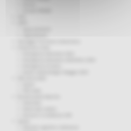
Servizi
Sociale PRIMM
ODS
ORPS
Appuntamenti
Segnalazioni
Paesaggio Territorio Urbanistica
Protezione Civile
Emergenza Alluvione 2022
Emergenza alluvione settembre 2024
Emergenza Ucraina
Eventi metereologici Maggio 2023
PSR 2014-2020
Eventi
PSR news
Ricostruzione Marche
Interviste
Storie dal cratere
Annunci in evidenza USR
Salute
Disturbi cognitivi e demenze