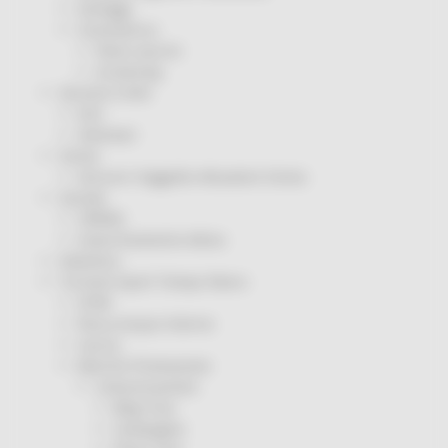
Sorteggi
Coronavirus
Piano vaccini
Screening
Servizio Civile
Enti
Volontari
Sisma
Annunci Soggetto Attuatore Sisma
Sociale
CRRDD
Invecchiamento Attivo
Statistica
Turismo Sport Tempo libero
ATIM
Pesca Acque Interne
Caccia
Marche Promozione
Comunicazione
Blog Tour
Campagne