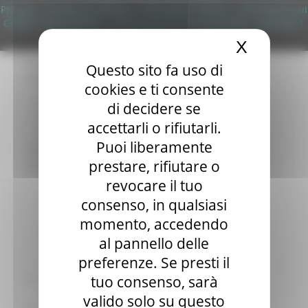
Elezioni 2020
Privacy
|
Termini Di Utilizzo
|
Informativa TEAMS
|
Informativa sui
Sala stampa
Cookie
|
Accessibilità
|
Dichiarazione di Accessibilità
|
Sitemap
|
per Candidati
Login
X
Nascond
Per operatori e Comuni
Energia
Questo sito fa uso di
Enti Locali e PA
cookies e ti consente
Marche sicure
di decidere se
Scuola della PA
Soggetto aggregatore
accettarli o rifiutarli.
SUAM
Puoi liberamente
EU Direct
prestare, rifiutare o
Europa ed Estero
Aiuti di stato
revocare il tuo
Cooperazione internazionale
consenso, in qualsiasi
Expo Dubai 2020
momento, accedendo
Progetto Gear Up!
Delegazione Bruxelles
al pannello delle
Eventi FESR FSE
preferenze. Se presti il
Fondi Europei
tuo consenso, sarà
Finanze
Tributi
valido solo su questo