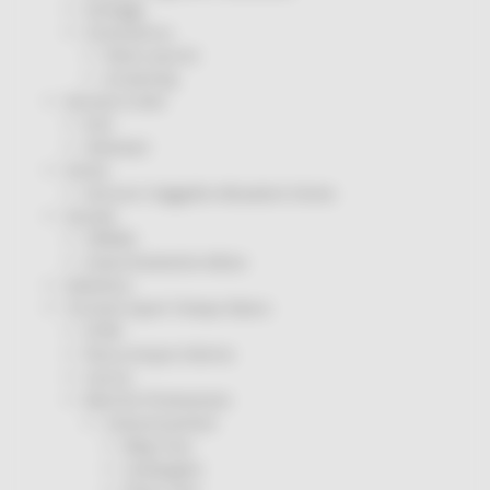
Sorteggi
Coronavirus
Piano vaccini
Screening
Servizio Civile
Enti
Volontari
Sisma
Annunci Soggetto Attuatore Sisma
Sociale
CRRDD
Invecchiamento Attivo
Statistica
Turismo Sport Tempo libero
ATIM
Pesca Acque Interne
Caccia
Marche Promozione
Comunicazione
Blog Tour
Campagne