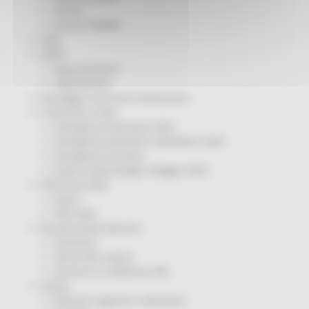
Servizi
Sociale PRIMM
ODS
ORPS
Appuntamenti
Segnalazioni
Paesaggio Territorio Urbanistica
Protezione Civile
Emergenza Alluvione 2022
Emergenza alluvione settembre 2024
Emergenza Ucraina
Eventi metereologici Maggio 2023
PSR 2014-2020
Eventi
PSR news
Ricostruzione Marche
Interviste
Storie dal cratere
Annunci in evidenza USR
Salute
Disturbi cognitivi e demenze