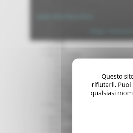
Per operatori e Comuni
Energia
Copyright 2026 by Regione Marche
Enti Locali e PA
Marche sicure
Scuola della PA
Privacy
|
Termini Di U
Soggetto aggregatore
SUAM
EU Direct
Europa ed Estero
Aiuti di stato
Cooperazione internazionale
Expo Dubai 2020
Questo sito
Progetto Gear Up!
rifiutarli. Puo
Delegazione Bruxelles
qualsiasi mome
Eventi FESR FSE
Fondi Europei
Finanze
Tributi
Garanzia Giovani
Giovani
Infrastrutture e Trasporti