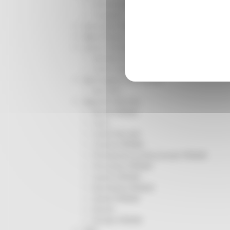
Infrastrutture
Trasporti
Istruzione Formazione e Diritto allo studio
l8perilfuturo
Lavoro Formazione professionale
Attività Eures
Centri Impiego
Marchigiani nel mondo
Racconti
Migranti Marche
Bandi PRIMM
Casa
Come fare per
Cultura PRIMM
Formazione professionale PRIMM
Istruzione PRIMM
Lavoro PRIMM
Normativa PRIMM
Salute PRIMM
Servizi
Sociale PRIMM