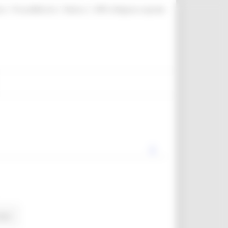
|
|
|
te
ProcediMarche
Rubrica
URP: la Regione risponde
news