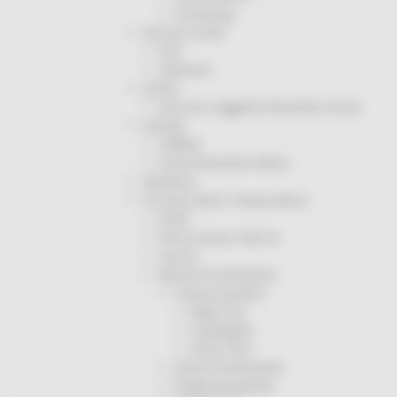
Screening
Servizio Civile
Enti
Volontari
Sisma
Annunci Soggetto Attuatore Sisma
Sociale
CRRDD
Invecchiamento Attivo
Statistica
Turismo Sport Tempo libero
ATIM
Pesca Acque Interne
Caccia
Marche Promozione
Comunicazione
Blog Tour
Campagne
Press Tour
Eventi Promozione
Programmazione