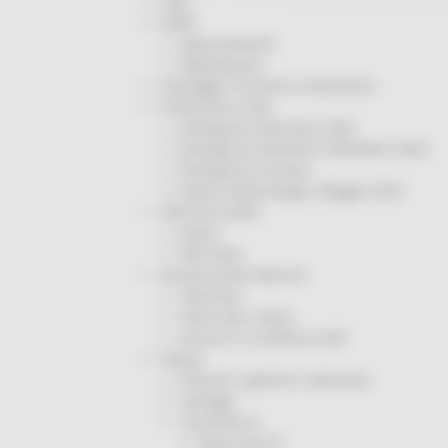
ODS
ORPS
Appuntamenti
Segnalazioni
Paesaggio Territorio Urbanistica
Protezione Civile
Emergenza Alluvione 2022
Emergenza alluvione settembre 2024
Emergenza Ucraina
Eventi metereologici Maggio 2023
PSR 2014-2020
Eventi
PSR news
Ricostruzione Marche
Interviste
Storie dal cratere
Annunci in evidenza USR
Salute
Disturbi cognitivi e demenze
Sorteggi
Coronavirus
Piano vaccini