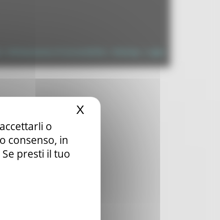
à
|
Dichiarazione di Accessibilità
|
Sitemap
|
Login
X
Nascondi il banner dei c
accettarli o
tuo consenso, in
e presti il tuo