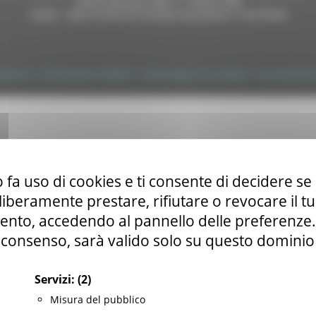
Autorizzazione SIAE n° 1225/I/1298
DUNS - Data Universal Numbering System: 514216030
tilizzo
|
Informativa TEAMS
|
Informativa sui Cookie
|
Accessibilit
 fa uso di cookies e ti consente di decidere se 
i liberamente prestare, rifiutare o revocare il 
nto, accedendo al pannello delle preferenze. S
consenso, sarà valido solo su questo dominio
Servizi:
(2)
Misura del pubblico