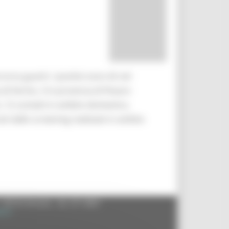
rso guariti. I positivi sono 42 nel
 di Fermo, 3 in provincia di Pesaro
, 12 contatti in ambito domestico,
rati dallo screening realizzati in ambito
- 60125 Ancona - tel. 071.8061
.it