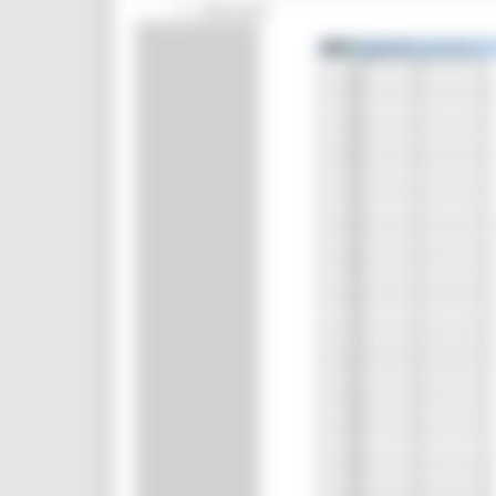
Interventi
CUG
Violenza di genere
Elezioni 2025
Marche Innovazione
bandi internazionalizzazione
Bandi ricerca e innovazione
Innovazione bandi
InvestinMarche
bandi attrazione investimenti
Manifestazione di interesse 2025
Manifestazioni di interesse
Manifestazioni di interesse 2026
Pnrr
1000 Esperti
Eventi PNRR
Missione 1
missione 2
Missione 3
Missione 4
Missione 5