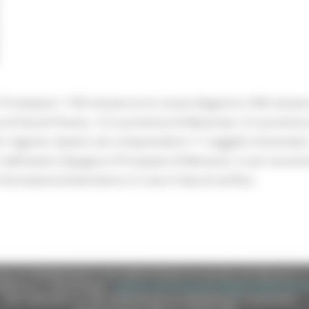
119 tamponi: 1183 nel percorso nuove diagnosi e 936 nel perco
 di Ascoli Piceno, 12 in provincia di Macerata, 5 in provincia
ori regione. Questi casi comprendono 11 soggetti sintomatici
ntri dall'estero (Spagna e Principato di Monaco), 3 casi riscont
 formativo/universitario e 5 casi in fase di verifica.
e (CF 80008630420 P.IVA 00481070423) via Gentile da Fabriano, 9 
ella p.e.c. istituzionale :
regione.marche.protocollogiunta@emarche
Sito realizzato su CMS DotNetNuke by DotNetNuke Corporation