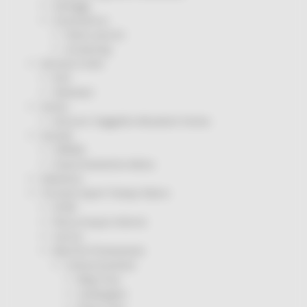
Sorteggi
Coronavirus
Piano vaccini
Screening
Servizio Civile
Enti
Volontari
Sisma
Annunci Soggetto Attuatore Sisma
Sociale
CRRDD
Invecchiamento Attivo
Statistica
Turismo Sport Tempo libero
ATIM
Pesca Acque Interne
Caccia
Marche Promozione
Comunicazione
Blog Tour
Campagne