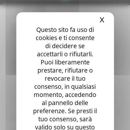
Elezioni 2020
Sala stampa
per Candidati
X
Nascond
Per operatori e Comuni
Energia
Questo sito fa uso di
Enti Locali e PA
cookies e ti consente
Marche sicure
di decidere se
Scuola della PA
Soggetto aggregatore
accettarli o rifiutarli.
SUAM
Puoi liberamente
EU Direct
prestare, rifiutare o
Europa ed Estero
Aiuti di stato
revocare il tuo
Cooperazione internazionale
consenso, in qualsiasi
Expo Dubai 2020
momento, accedendo
Progetto Gear Up!
Delegazione Bruxelles
al pannello delle
Eventi FESR FSE
preferenze. Se presti il
Fondi Europei
tuo consenso, sarà
Finanze
Tributi
valido solo su questo