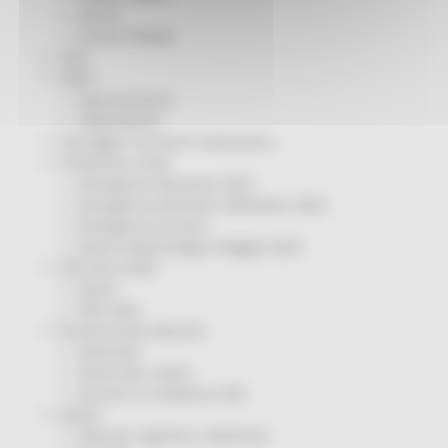
Servizi
Sociale PRIMM
ODS
ORPS
Appuntamenti
Segnalazioni
Paesaggio Territorio Urbanistica
Protezione Civile
Emergenza Alluvione 2022
Emergenza alluvione settembre 2024
Emergenza Ucraina
Eventi metereologici Maggio 2023
PSR 2014-2020
Eventi
PSR news
Ricostruzione Marche
Interviste
Storie dal cratere
Annunci in evidenza USR
Salute
Disturbi cognitivi e demenze