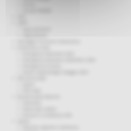
Servizi
Sociale PRIMM
ODS
ORPS
Appuntamenti
Segnalazioni
Paesaggio Territorio Urbanistica
Protezione Civile
Emergenza Alluvione 2022
Emergenza alluvione settembre 2024
Emergenza Ucraina
Eventi metereologici Maggio 2023
PSR 2014-2020
Eventi
PSR news
Ricostruzione Marche
Interviste
Storie dal cratere
Annunci in evidenza USR
Salute
Disturbi cognitivi e demenze