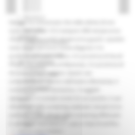
Missione 4
Missione 5
Missione 6
Il Gores ha comunicato che nelle ultime 24 ore
ZES
Eventi ZES
sono stati testati 1512 tamponi: 890 nel percorso
Ambiente
nuove diagnosi e 622 nel percorso guariti. I positivi
Cambiamenti climatici
sono 17 nel percorso nuove diagnosi: 5 in
REM
Sviluppo sostenibile
provincia di Pesaro Urbino, 4 in provincia di Ascoli
Attività Produttive
Piceno, 3 in provincia di Macerata, 3 in provincia di
Artigianato
Ancona e 2 fuori regione. Questi casi
Artigianato bandi
Attività Ittiche
comprendono 1 rientro dall'estero (Romania), 4
Cooperazione
contatti in ambito domestico, 3 soggetti
Storie
sintomatici, 4 contatti stretti di casi positivi, 2 casi
Avvisi
Cultura
riscontrati dallo screening realizzato nel percorso
GTM 2021
sanitario, 2 casi rilevati dallo screening effettuato
Itinerari CulturaSmart
in ambiente lavorativo e 1 caso in fase di verifica.
SBM
Edilizia Lavori Pubblici