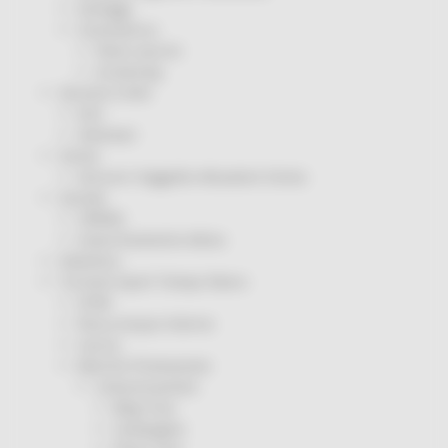
Sorteggi
Coronavirus
Piano vaccini
Screening
Servizio Civile
Enti
Volontari
Sisma
Annunci Soggetto Attuatore Sisma
Sociale
CRRDD
Invecchiamento Attivo
Statistica
Turismo Sport Tempo libero
ATIM
Pesca Acque Interne
Caccia
Marche Promozione
Comunicazione
Blog Tour
Campagne