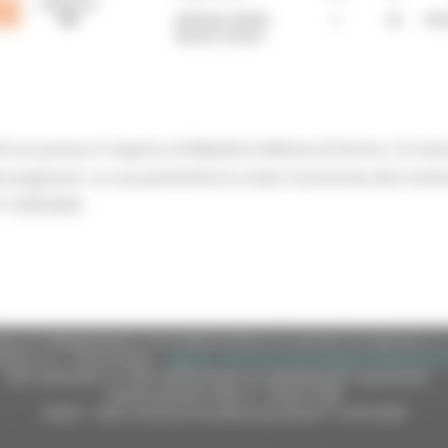
4 ore presso il reparto di Malattie Infettive di Fermo. Si trat
regresse. La sua positività era stata riscontrata dal contac
'11/09/2020.
e (CF 80008630420 P.IVA 00481070423) via Gentile da Fabriano, 9 
ella p.e.c. istituzionale :
regione.marche.protocollogiunta@emarche
Sito realizzato su CMS DotNetNuke by DotNetNuke Corporation
Autorizzazione SIAE n° 1225/I/1298
DUNS - Data Universal Numbering System: 514216030