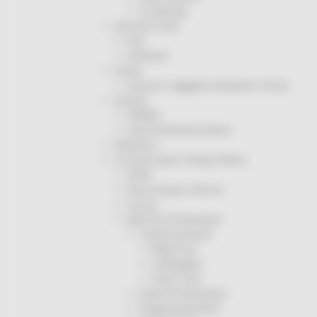
Screening
Servizio Civile
Enti
Volontari
Sisma
Annunci Soggetto Attuatore Sisma
Sociale
CRRDD
Invecchiamento Attivo
Statistica
Turismo Sport Tempo libero
ATIM
Pesca Acque Interne
Caccia
Marche Promozione
Comunicazione
Blog Tour
Campagne
Press Tour
Eventi Promozione
Programmazione