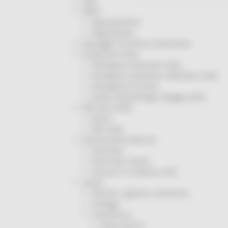
ODS
ORPS
Appuntamenti
Segnalazioni
Paesaggio Territorio Urbanistica
Protezione Civile
Emergenza Alluvione 2022
Emergenza alluvione settembre 2024
Emergenza Ucraina
Eventi metereologici Maggio 2023
PSR 2014-2020
Eventi
PSR news
Ricostruzione Marche
Interviste
Storie dal cratere
Annunci in evidenza USR
Salute
Disturbi cognitivi e demenze
Sorteggi
Coronavirus
Piano vaccini