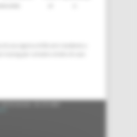
ta di una signora di 86 anni residente a
t tracing per contatto stretto di caso
- 60125 Ancona - tel. 071.8061
.it