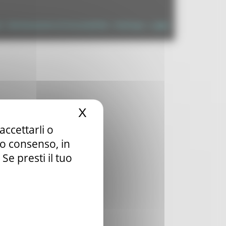
à
|
Dichiarazione di Accessibilità
|
Sitemap
|
Login
X
Nascondi il banner dei c
accettarli o
tuo consenso, in
e presti il tuo