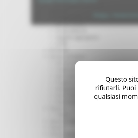
Per operatori e Comuni
Energia
Privacy
|
Termini Di U
Enti Locali e PA
Marche sicure
Scuola della PA
Soggetto aggregatore
SUAM
EU Direct
Europa ed Estero
Aiuti di stato
Cooperazione internazionale
Expo Dubai 2020
Questo sito
Progetto Gear Up!
rifiutarli. Puo
Delegazione Bruxelles
qualsiasi mome
Eventi FESR FSE
Fondi Europei
Finanze
Tributi
Garanzia Giovani
Giovani
Infrastrutture e Trasporti