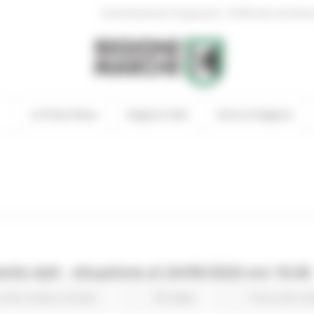
|
Amministrazione Trasparente
Profilo del committen
In Primo Piano
Regione Utile
Entra in Regione
to dati - situazione al 24/09/2020 ore 18.00
Civile
Salute
Sociale
95 views
Torna alle ne