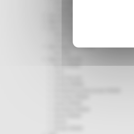
Infrastrutture
Trasporti
Istruzione Formazione e Diritto allo studio
l8perilfuturo
Lavoro Formazione professionale
Attività Eures
Centri Impiego
Marchigiani nel mondo
Racconti
Migranti Marche
Bandi PRIMM
Casa
Come fare per
Cultura PRIMM
Formazione professionale PRIMM
Istruzione PRIMM
Lavoro PRIMM
Normativa PRIMM
Salute PRIMM
Servizi
Sociale PRIMM