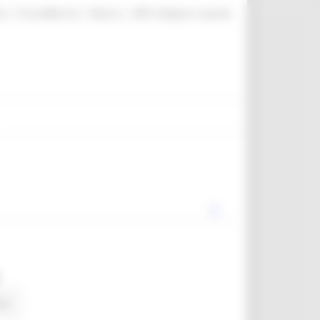
|
|
|
te
ProcediMarche
Rubrica
URP: la Regione risponde
ws