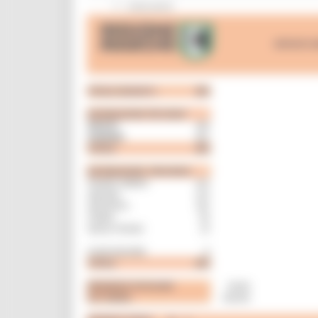
Interventi
CUG
Violenza di genere
Elezioni 2025
Marche Innovazione
bandi internazionalizzazione
Bandi ricerca e innovazione
Innovazione bandi
InvestinMarche
bandi attrazione investimenti
Manifestazione di interesse 2025
Manifestazioni di interesse
Manifestazioni di interesse 2026
Pnrr
1000 Esperti
Eventi PNRR
Missione 1
missione 2
Missione 3
Missione 4
Missione 5