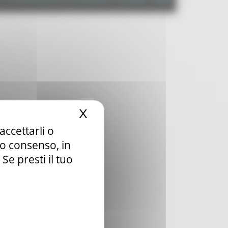
X
Nascondi il banner dei c
accettarli o
tuo consenso, in
e presti il tuo