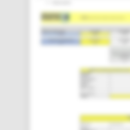
Interventi
CUG
Violenza di genere
Elezioni 2025
Marche Innovazione
bandi internazionalizzazione
Bandi ricerca e innovazione
Innovazione bandi
InvestinMarche
bandi attrazione investimenti
Manifestazione di interesse 2025
Manifestazioni di interesse
Manifestazioni di interesse 2026
Pnrr
1000 Esperti
Eventi PNRR
Missione 1
missione 2
Missione 3
Missione 4
Missione 5