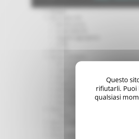
Per operatori e Comuni
Energia
Enti Locali e PA
Marche sicure
Scuola della PA
Soggetto aggregatore
SUAM
EU Direct
Europa ed Estero
Aiuti di stato
Cooperazione internazionale
Expo Dubai 2020
Questo sito
Progetto Gear Up!
rifiutarli. Puo
Delegazione Bruxelles
qualsiasi mome
Eventi FESR FSE
Fondi Europei
Finanze
Tributi
Garanzia Giovani
Giovani
Infrastrutture e Trasporti