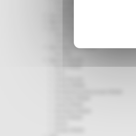
Infrastrutture
Trasporti
Istruzione Formazione e Diritto allo studio
l8perilfuturo
Lavoro Formazione professionale
Attività Eures
Centri Impiego
Marchigiani nel mondo
Racconti
Migranti Marche
Bandi PRIMM
Casa
Come fare per
Cultura PRIMM
Formazione professionale PRIMM
Istruzione PRIMM
Lavoro PRIMM
Normativa PRIMM
Salute PRIMM
Servizi
Sociale PRIMM