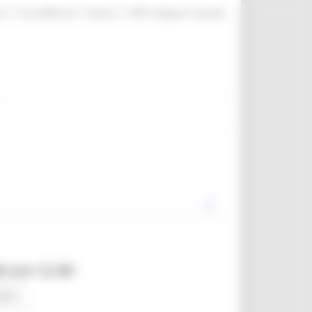
|
|
|
te
ProcediMarche
Rubrica
URP: la Regione risponde
0 ore 12.00
news