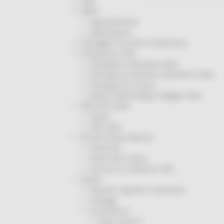
ODS
ORPS
Appuntamenti
Segnalazioni
Paesaggio Territorio Urbanistica
Protezione Civile
Emergenza Alluvione 2022
Emergenza alluvione settembre 2024
Emergenza Ucraina
Eventi metereologici Maggio 2023
PSR 2014-2020
Eventi
PSR news
Ricostruzione Marche
Interviste
Storie dal cratere
Annunci in evidenza USR
Salute
Disturbi cognitivi e demenze
Sorteggi
Coronavirus
Piano vaccini