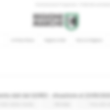
|
Amministrazione Trasparente
Profilo del committen
In Primo Piano
Regione Utile
Entra in Regione
to dati dal GORES - situazione al 23/09/202
Civile
Salute
Sociale
330 views
Torna alle 