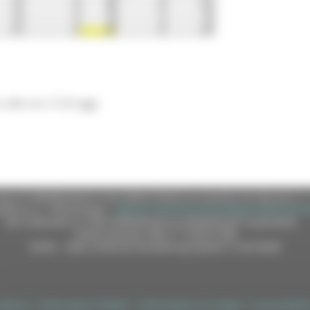
alle ore 12 di oggi.
e (CF 80008630420 P.IVA 00481070423) via Gentile da Fabriano, 9 
ella p.e.c. istituzionale :
regione.marche.protocollogiunta@emarche
Sito realizzato su CMS DotNetNuke by DotNetNuke Corporation
Autorizzazione SIAE n° 1225/I/1298
DUNS - Data Universal Numbering System: 514216030
tilizzo
|
Informativa TEAMS
|
Informativa sui Cookie
|
Accessibilit