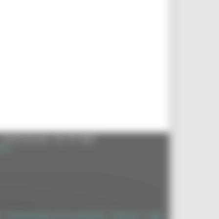
- 60125 Ancona - tel. 071.8061
.it
à
|
Dichiarazione di Accessibilità
|
Sitemap
|
Login