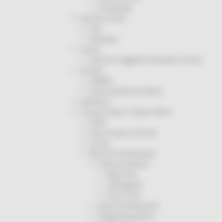
Screening
Servizio Civile
Enti
Volontari
Sisma
Annunci Soggetto Attuatore Sisma
Sociale
CRRDD
Invecchiamento Attivo
Statistica
Turismo Sport Tempo libero
ATIM
Pesca Acque Interne
Caccia
Marche Promozione
Comunicazione
Blog Tour
Campagne
Press Tour
Eventi Promozione
Programmazione