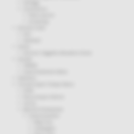
Sorteggi
Coronavirus
Piano vaccini
Screening
Servizio Civile
Enti
Volontari
Sisma
Annunci Soggetto Attuatore Sisma
Sociale
CRRDD
Invecchiamento Attivo
Statistica
Turismo Sport Tempo libero
ATIM
Pesca Acque Interne
Caccia
Marche Promozione
Comunicazione
Blog Tour
Campagne