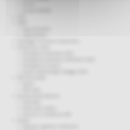
Servizi
Sociale PRIMM
ODS
ORPS
Appuntamenti
Segnalazioni
Paesaggio Territorio Urbanistica
Protezione Civile
Emergenza Alluvione 2022
Emergenza alluvione settembre 2024
Emergenza Ucraina
Eventi metereologici Maggio 2023
PSR 2014-2020
Eventi
PSR news
Ricostruzione Marche
Interviste
Storie dal cratere
Annunci in evidenza USR
Salute
Disturbi cognitivi e demenze