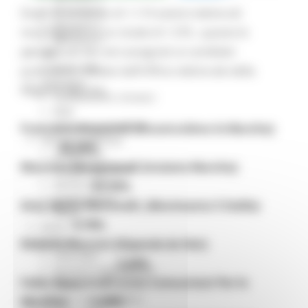
Missione 4
Dopo lo scrutinio di 1.119 sezioni elettorali
Missione 5
marchigiane su un totale di 1.576 , queste le
Missione 6
percentuali dei voti assegnati ai candidati
ZES
Eventi ZES
presidenti, rilevate dall’Ufficio elettorale della
Ambiente
Regione Marche.
Cambiamenti climatici
REM
Sviluppo sostenibile
Francesco Acquaroli (RicostruiAmo le Marche):
Attività Produttive
49,06%
Artigianato
Maurizio Mangialardi (Insieme Marche):
Artigianato bandi
Attività Ittiche
37,13%
Cooperazione
Gian Mario Mercorelli, (Movimento 5 Stelle):
Storie
8,70%
Avvisi
Cultura
Roberto Mancini (Dipende da Noi):
GTM 2021
2,42%
Itinerari CulturaSmart
Fabio Pasquinelli (Lista Comunista! Per le
SBM
Edilizia Lavori Pubblici
Marche): 1,42%