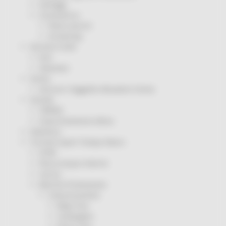
Sorteggi
Coronavirus
Piano vaccini
Screening
Servizio Civile
Enti
Volontari
Sisma
Annunci Soggetto Attuatore Sisma
Sociale
CRRDD
Invecchiamento Attivo
Statistica
Turismo Sport Tempo libero
ATIM
Pesca Acque Interne
Caccia
Marche Promozione
Comunicazione
Blog Tour
Campagne