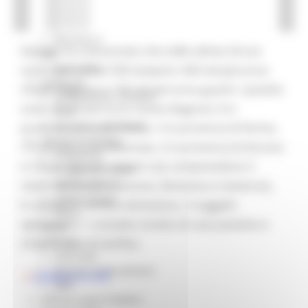
Missione 4
Missione 5
Missione 6
Il Gores ha comunicato che nelle ultime 24 ore
ZES
Eventi ZES
sono stati testati 550 tamponi: 420 nel percorso
Ambiente
nuove diagnosi e 130 nel percorso guariti. I positivi
Cambiamenti climatici
sono 17 nel percorso nuove diagnosi: 6 in
REM
Sviluppo sostenibile
provincia di Ascoli Piceno, 3 in provincia di Fermo,
Attività Produttive
3 in provincia di Macerata, 2 in provincia di Ancona
Artigianato
e 3 fuori regione. Questi casi comprendono 5
Artigianato bandi
Attività Ittiche
rientri dall'estero (Kosovo, Romania e Camerun),
Cooperazione
6 contatti in ambito domestico, 3 soggetti
Storie
sintomatici, 1 contatto stretto di caso positivo e
Avvisi
Cultura
2 casi in fase di verifica.
GTM 2021
Itinerari CulturaSmart
SCARICA IL PDF
SBM
Edilizia Lavori Pubblici