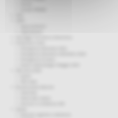
Servizi
Sociale PRIMM
ODS
ORPS
Appuntamenti
Segnalazioni
Paesaggio Territorio Urbanistica
Protezione Civile
Emergenza Alluvione 2022
Emergenza alluvione settembre 2024
Emergenza Ucraina
Eventi metereologici Maggio 2023
PSR 2014-2020
Eventi
PSR news
Ricostruzione Marche
Interviste
Storie dal cratere
Annunci in evidenza USR
Salute
Disturbi cognitivi e demenze