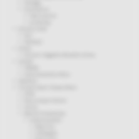
Sorteggi
Coronavirus
Piano vaccini
Screening
Servizio Civile
Enti
Volontari
Sisma
Annunci Soggetto Attuatore Sisma
Sociale
CRRDD
Invecchiamento Attivo
Statistica
Turismo Sport Tempo libero
ATIM
Pesca Acque Interne
Caccia
Marche Promozione
Comunicazione
Blog Tour
Campagne