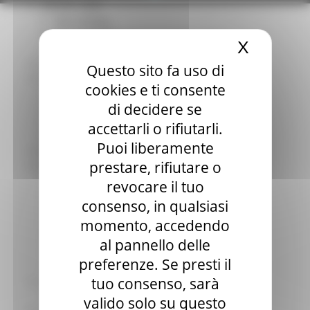
Elezioni 2020
Sala stampa
per Candidati
X
Nascond
Per operatori e Comuni
Energia
Questo sito fa uso di
Enti Locali e PA
cookies e ti consente
Marche sicure
di decidere se
Scuola della PA
Soggetto aggregatore
accettarli o rifiutarli.
SUAM
Puoi liberamente
EU Direct
prestare, rifiutare o
Europa ed Estero
Aiuti di stato
revocare il tuo
Cooperazione internazionale
consenso, in qualsiasi
Expo Dubai 2020
momento, accedendo
Progetto Gear Up!
Delegazione Bruxelles
al pannello delle
Eventi FESR FSE
preferenze. Se presti il
Fondi Europei
tuo consenso, sarà
Finanze
Tributi
valido solo su questo