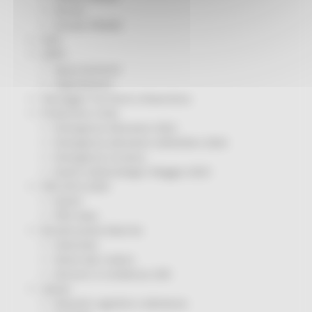
Servizi
Sociale PRIMM
ODS
ORPS
Appuntamenti
Segnalazioni
Paesaggio Territorio Urbanistica
Protezione Civile
Emergenza Alluvione 2022
Emergenza alluvione settembre 2024
Emergenza Ucraina
Eventi metereologici Maggio 2023
PSR 2014-2020
Eventi
PSR news
Ricostruzione Marche
Interviste
Storie dal cratere
Annunci in evidenza USR
Salute
Disturbi cognitivi e demenze