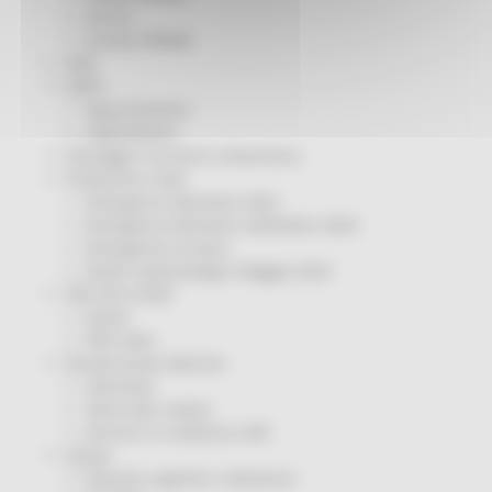
Servizi
Sociale PRIMM
ODS
ORPS
Appuntamenti
Segnalazioni
Paesaggio Territorio Urbanistica
Protezione Civile
Emergenza Alluvione 2022
Emergenza alluvione settembre 2024
Emergenza Ucraina
Eventi metereologici Maggio 2023
PSR 2014-2020
Eventi
PSR news
Ricostruzione Marche
Interviste
Storie dal cratere
Annunci in evidenza USR
Salute
Disturbi cognitivi e demenze