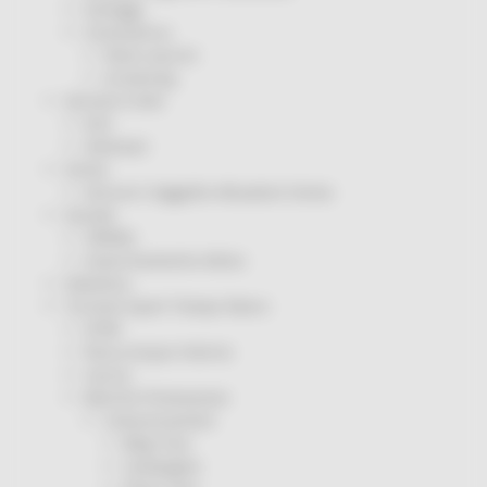
Sorteggi
Coronavirus
Piano vaccini
Screening
Servizio Civile
Enti
Volontari
Sisma
Annunci Soggetto Attuatore Sisma
Sociale
CRRDD
Invecchiamento Attivo
Statistica
Turismo Sport Tempo libero
ATIM
Pesca Acque Interne
Caccia
Marche Promozione
Comunicazione
Blog Tour
Campagne