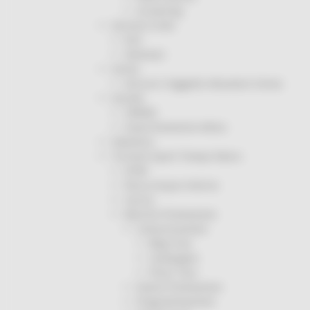
Screening
Servizio Civile
Enti
Volontari
Sisma
Annunci Soggetto Attuatore Sisma
Sociale
CRRDD
Invecchiamento Attivo
Statistica
Turismo Sport Tempo libero
ATIM
Pesca Acque Interne
Caccia
Marche Promozione
Comunicazione
Blog Tour
Campagne
Press Tour
Eventi Promozione
Programmazione