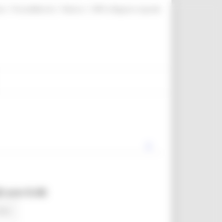
|
|
|
te
ProcediMarche
Rubrica
URP: la Regione risponde
0 ore 9.00
news