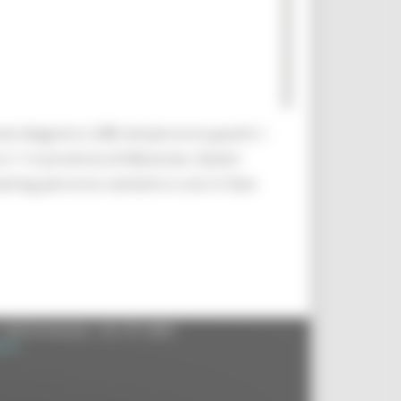
e diagnosi e 288 nel percorso guariti. I
 e 1 in provincia di Macerata. Questi
eening percorso sanitario e uno in fase
- 60125 Ancona - tel. 071.8061
.it