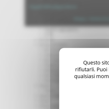
Per operatori e Comuni
Copyright 2026 by Regione Marche
Energia
Enti Locali e PA
Privacy
|
Termini Di U
Marche sicure
Scuola della PA
Soggetto aggregatore
SUAM
EU Direct
Europa ed Estero
Aiuti di stato
Cooperazione internazionale
Expo Dubai 2020
Questo sito
Progetto Gear Up!
rifiutarli. Puo
Delegazione Bruxelles
qualsiasi mome
Eventi FESR FSE
Fondi Europei
Finanze
Tributi
Garanzia Giovani
Giovani
Infrastrutture e Trasporti