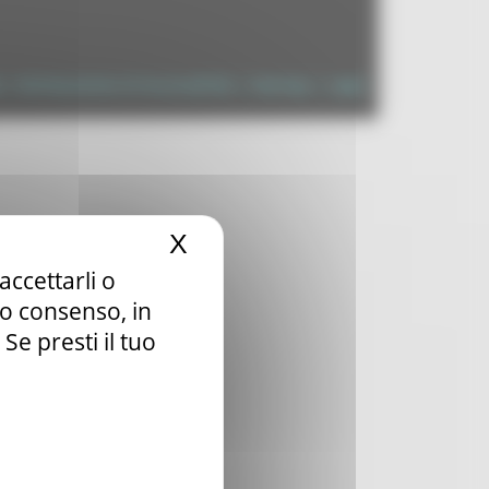
à
|
Dichiarazione di Accessibilità
|
Sitemap
|
Login
X
Nascondi il banner dei c
accettarli o
tuo consenso, in
e presti il tuo