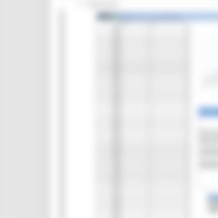
Interventi
CUG
Violenza di genere
Elezioni 2025
Marche Innovazione
bandi internazionalizzazione
Bandi ricerca e innovazione
Innovazione bandi
InvestinMarche
bandi attrazione investimenti
Manifestazione di interesse 2025
Manifestazioni di interesse
Manifestazioni di interesse 2026
Pnrr
1000 Esperti
Eventi PNRR
Missione 1
missione 2
Missione 3
Missione 4
Missione 5