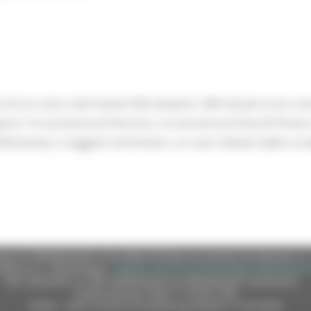
24 ore sono stati testati 636 tamponi: 348 nel percorso nuov
osi: 3 in provincia di Ancona, 2 in provincia di Ascoli Piceno
Romania), 2 soggetti sintomatici, un caso rilevato dallo scr
e (CF 80008630420 P.IVA 00481070423) via Gentile da Fabriano, 9 
ella p.e.c. istituzionale :
regione.marche.protocollogiunta@emarche
Sito realizzato su CMS DotNetNuke by DotNetNuke Corporation
Autorizzazione SIAE n° 1225/I/1298
DUNS - Data Universal Numbering System: 514216030