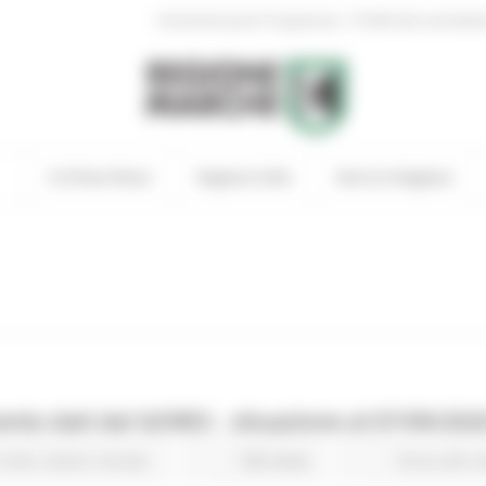
|
Amministrazione Trasparente
Profilo del committen
In Primo Piano
Regione Utile
Entra in Regione
to dati dal GORES - situazione al 07/09/202
Civile
Salute
Sociale
358 views
Torna alle 