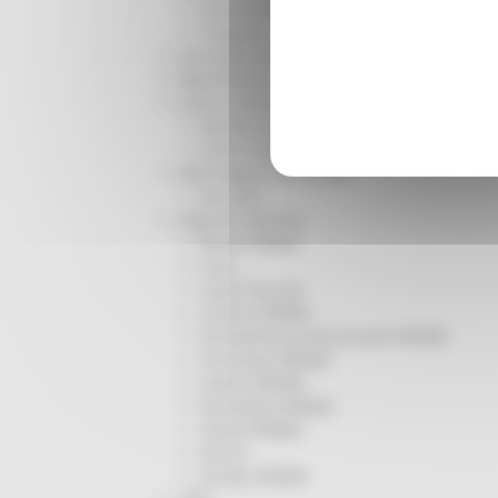
Infrastrutture
Trasporti
Istruzione Formazione e Diritto allo studio
l8perilfuturo
Lavoro Formazione professionale
Attività Eures
Centri Impiego
Marchigiani nel mondo
Racconti
Migranti Marche
Bandi PRIMM
Casa
Come fare per
Cultura PRIMM
Formazione professionale PRIMM
Istruzione PRIMM
Lavoro PRIMM
Normativa PRIMM
Salute PRIMM
Servizi
Sociale PRIMM