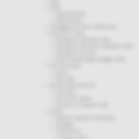
ODS
ORPS
Appuntamenti
Segnalazioni
Paesaggio Territorio Urbanistica
Protezione Civile
Emergenza Alluvione 2022
Emergenza alluvione settembre 2024
Emergenza Ucraina
Eventi metereologici Maggio 2023
PSR 2014-2020
Eventi
PSR news
Ricostruzione Marche
Interviste
Storie dal cratere
Annunci in evidenza USR
Salute
Disturbi cognitivi e demenze
Sorteggi
Coronavirus
Piano vaccini