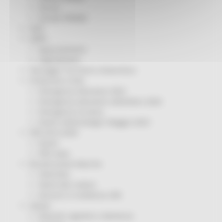
Servizi
Sociale PRIMM
ODS
ORPS
Appuntamenti
Segnalazioni
Paesaggio Territorio Urbanistica
Protezione Civile
Emergenza Alluvione 2022
Emergenza alluvione settembre 2024
Emergenza Ucraina
Eventi metereologici Maggio 2023
PSR 2014-2020
Eventi
PSR news
Ricostruzione Marche
Interviste
Storie dal cratere
Annunci in evidenza USR
Salute
Disturbi cognitivi e demenze