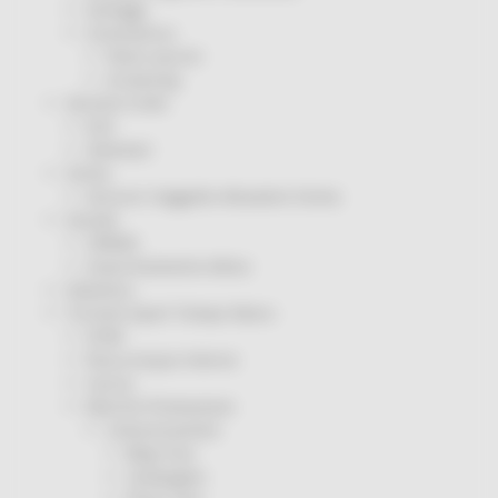
Sorteggi
Coronavirus
Piano vaccini
Screening
Servizio Civile
Enti
Volontari
Sisma
Annunci Soggetto Attuatore Sisma
Sociale
CRRDD
Invecchiamento Attivo
Statistica
Turismo Sport Tempo libero
ATIM
Pesca Acque Interne
Caccia
Marche Promozione
Comunicazione
Blog Tour
Campagne