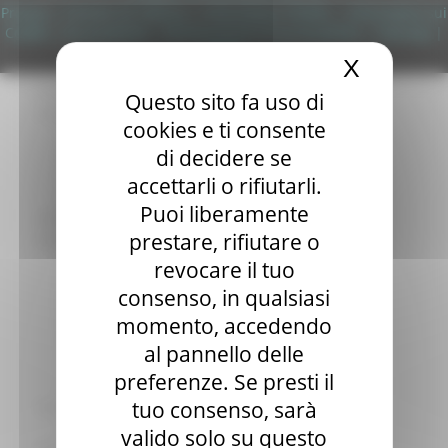
Elezioni 2020
Privacy
|
Termini Di Utilizzo
|
Informativa TEAMS
|
Informativa sui
Sala stampa
Cookie
|
Accessibilità
|
Dichiarazione di Accessibilità
|
Sitemap
|
per Candidati
Login
X
Nascond
Per operatori e Comuni
Energia
Questo sito fa uso di
Enti Locali e PA
cookies e ti consente
Marche sicure
di decidere se
Scuola della PA
Soggetto aggregatore
accettarli o rifiutarli.
SUAM
Puoi liberamente
EU Direct
prestare, rifiutare o
Europa ed Estero
Aiuti di stato
revocare il tuo
Cooperazione internazionale
consenso, in qualsiasi
Expo Dubai 2020
momento, accedendo
Progetto Gear Up!
Delegazione Bruxelles
al pannello delle
Eventi FESR FSE
preferenze. Se presti il
Fondi Europei
tuo consenso, sarà
Finanze
Tributi
valido solo su questo