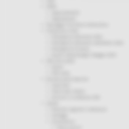
ODS
ORPS
Appuntamenti
Segnalazioni
Paesaggio Territorio Urbanistica
Protezione Civile
Emergenza Alluvione 2022
Emergenza alluvione settembre 2024
Emergenza Ucraina
Eventi metereologici Maggio 2023
PSR 2014-2020
Eventi
PSR news
Ricostruzione Marche
Interviste
Storie dal cratere
Annunci in evidenza USR
Salute
Disturbi cognitivi e demenze
Sorteggi
Coronavirus
Piano vaccini