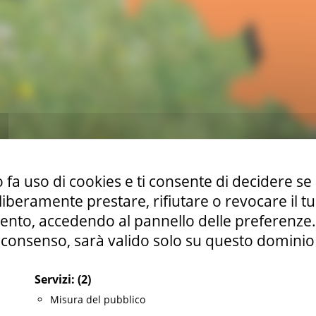
dai Centri di educazione ambientale (CEA) marchigiani per sens
 fa uso di cookies e ti consente di decidere se 
uzione della strategia regionale di sviluppo sostenibile. Escur
i liberamente prestare, rifiutare o revocare il 
tta lungo i sentieri delle aree interne, visite agli ecomusei, 
nto, accedendo al pannello delle preferenze. S
bili esperienze a contatto con la natura proposte dai CEA. 
consenso, sarà valido solo su questo dominio
tivi rivolti ai genitori e agli insegnanti. Per il calendario agg
ita a consultare la
pagina facebook Regione Marche Sostenibi
Servizi:
(2)
Scodella (Macerata) ceamacerata@risorsecoop.it
Misura del pubblico