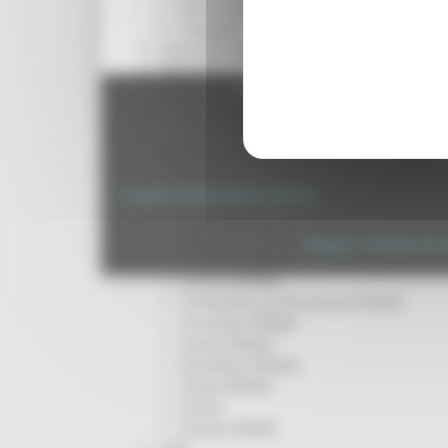
Infrastrutture
Trasporti
Istruzione Formazione e Diritto allo studio
l8perilfuturo
Regione Marche Giunta Regional
Lavoro Formazione professionale
cas
Attività Eures
Centri Impiego
Marchigiani nel mondo
Racconti
Copyright 2026 by Regione Marche
Migranti Marche
Bandi PRIMM
Casa
Privacy
|
Termini Di U
Come fare per
Cultura PRIMM
Formazione professionale PRIMM
Istruzione PRIMM
Lavoro PRIMM
Normativa PRIMM
Salute PRIMM
Servizi
Sociale PRIMM