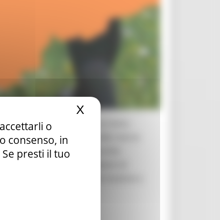
X
Nascondi il banner dei c
ibilizzare giovani e adulti sul tema
accettarli o
sioni a piedi nei parchi e nelle riserve
tuo consenso, in
escursioni alla scoperta delle erbe
e presti il tuo
Non mancheranno inoltre lezioni di
iornato, per i dettagli delle iniziative e
le
.