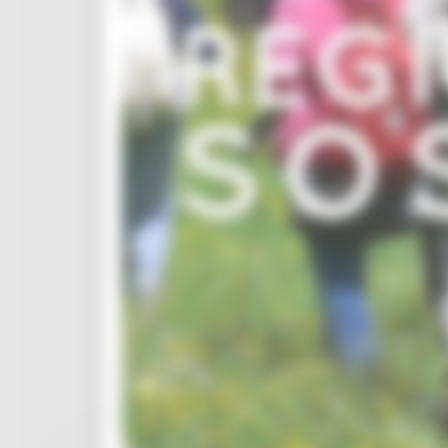
Missione 6
ZES
Eventi ZES
Ambiente
Cambiamenti climatici
REM
Sviluppo sostenibile
Attività Produttive
Artigianato
Artigianato bandi
Attività Ittiche
Cooperazione
Storie
Avvisi
Cultura
GTM 2021
Itinerari CulturaSmart
SBM
Edilizia Lavori Pubblici
Elezioni 2020
Sala stampa
per Candidati