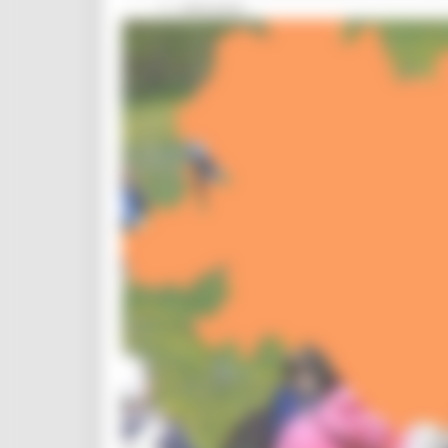
Interventi
CUG
Violenza di genere
Elezioni 2025
Marche Innovazione
bandi internazionalizzazione
Bandi ricerca e innovazione
Innovazione bandi
InvestinMarche
bandi attrazione investimenti
Manifestazione di interesse 2025
Manifestazioni di interesse
Manifestazioni di interesse 2026
Pnrr
1000 Esperti
Eventi PNRR
Missione 1
missione 2
Missione 3
Missione 4
Missione 5