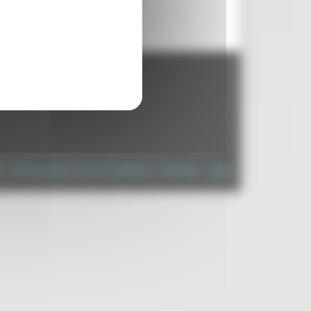
- 60125 Ancona - tel. 071.8061
.it
à
|
Dichiarazione di Accessibilità
|
Sitemap
|
Login