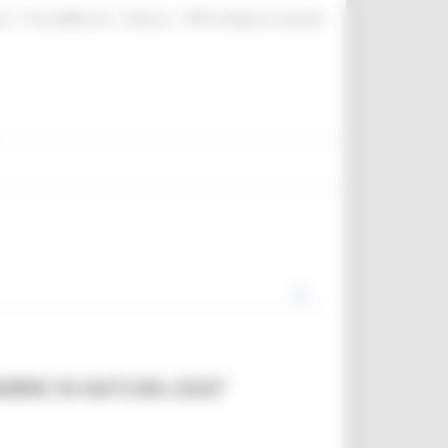
|
|
|
te
ProcediMarche
Rubrica
URP: la Regione risponde
MBRE IN NATURA 2020"