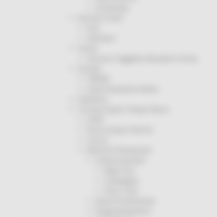
Screening
Servizio Civile
Enti
Volontari
Sisma
Annunci Soggetto Attuatore Sisma
Sociale
CRRDD
Invecchiamento Attivo
Statistica
Turismo Sport Tempo libero
ATIM
Pesca Acque Interne
Caccia
Marche Promozione
Comunicazione
Blog Tour
Campagne
Press Tour
Eventi Promozione
Programmazione