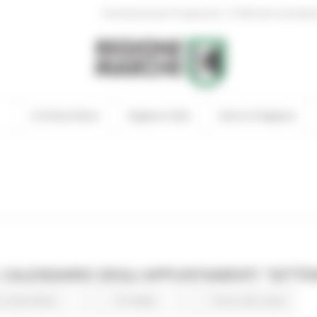
|
Amministrazione Trasparente
Profilo del committen
In Primo Piano
Regione Utile
Entra in Regione
 CALENDARIO DEGLI APPUNTAMENTI "SETTE
 sostenibile
37 views
Torna alle news