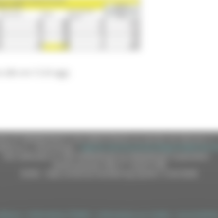
alle ore 12 di oggi.
e (CF 80008630420 P.IVA 00481070423) via Gentile da Fabriano, 9 
ella p.e.c. istituzionale :
regione.marche.protocollogiunta@emarche
Sito realizzato su CMS DotNetNuke by DotNetNuke Corporation
Autorizzazione SIAE n° 1225/I/1298
DUNS - Data Universal Numbering System: 514216030
tilizzo
|
Informativa TEAMS
|
Informativa sui Cookie
|
Accessibilit