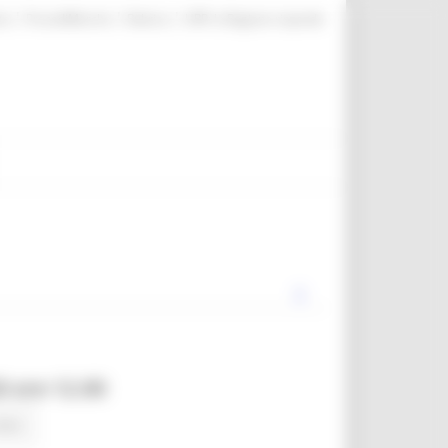
|
|
|
te
ProcediMarche
Rubrica
URP: la Regione risponde
0 ore 12.00
news