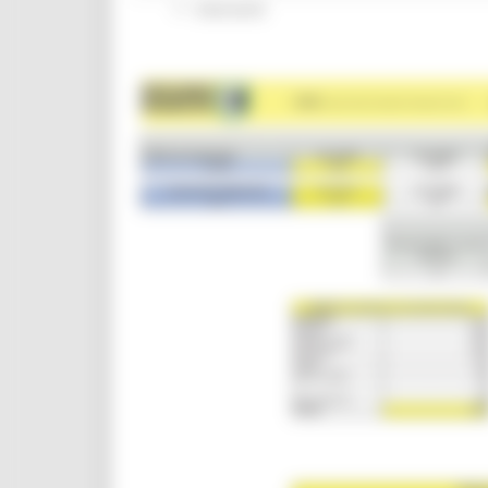
Interventi
CUG
Violenza di genere
Elezioni 2025
Marche Innovazione
bandi internazionalizzazione
Bandi ricerca e innovazione
Innovazione bandi
InvestinMarche
bandi attrazione investimenti
Manifestazione di interesse 2025
Manifestazioni di interesse
Manifestazioni di interesse 2026
Pnrr
1000 Esperti
Eventi PNRR
Missione 1
missione 2
Missione 3
Missione 4
Missione 5