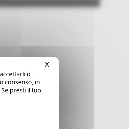
X
Nascondi il banner dei c
accettarli o
tuo consenso, in
e presti il tuo