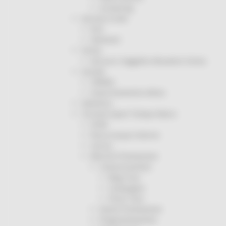
Screening
Servizio Civile
Enti
Volontari
Sisma
Annunci Soggetto Attuatore Sisma
Sociale
CRRDD
Invecchiamento Attivo
Statistica
Turismo Sport Tempo libero
ATIM
Pesca Acque Interne
Caccia
Marche Promozione
Comunicazione
Blog Tour
Campagne
Press Tour
Eventi Promozione
Programmazione