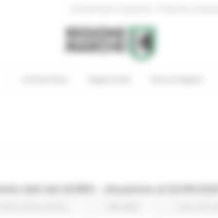
|
Amministrazione Trasparente
Profilo del committen
In Primo Piano
Regione Utile
Entra in Regione
to dati dal GORES - situazione al 02/09/202
Civile
Salute
Sociale
326 views
Torna alle 