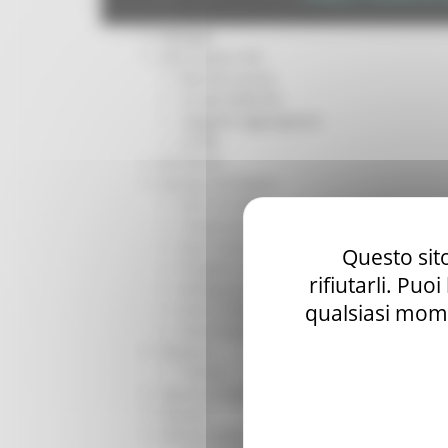
Per operatori e Comuni
Energia
Enti Locali e PA
Marche sicure
Scuola della PA
Soggetto aggregatore
SUAM
EU Direct
Europa ed Estero
Aiuti di stato
Cooperazione internazionale
Expo Dubai 2020
Questo sito
Progetto Gear Up!
rifiutarli. Puo
Delegazione Bruxelles
qualsiasi mome
Eventi FESR FSE
Fondi Europei
Finanze
Tributi
Garanzia Giovani
Giovani
Infrastrutture e Trasporti