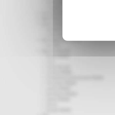
Infrastrutture
Trasporti
Istruzione Formazione e Diritto allo studio
l8perilfuturo
Lavoro Formazione professionale
Attività Eures
Centri Impiego
Marchigiani nel mondo
Racconti
Migranti Marche
Bandi PRIMM
Casa
Come fare per
Cultura PRIMM
Formazione professionale PRIMM
Istruzione PRIMM
Lavoro PRIMM
Normativa PRIMM
Salute PRIMM
Servizi
Sociale PRIMM