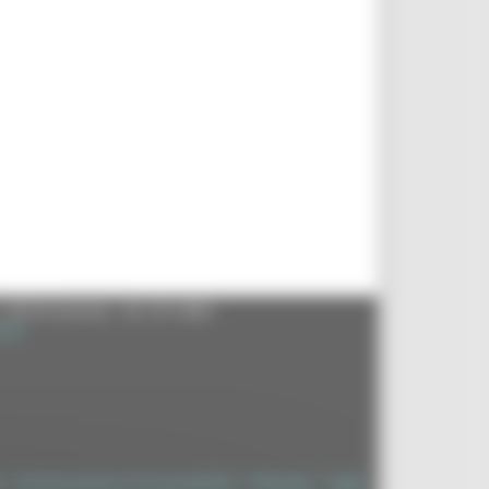
- 60125 Ancona - tel. 071.8061
.it
à
|
Dichiarazione di Accessibilità
|
Sitemap
|
Login