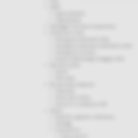
ODS
ORPS
Appuntamenti
Segnalazioni
Paesaggio Territorio Urbanistica
Protezione Civile
Emergenza Alluvione 2022
Emergenza alluvione settembre 2024
Emergenza Ucraina
Eventi metereologici Maggio 2023
PSR 2014-2020
Eventi
PSR news
Ricostruzione Marche
Interviste
Storie dal cratere
Annunci in evidenza USR
Salute
Disturbi cognitivi e demenze
Sorteggi
Coronavirus
Piano vaccini