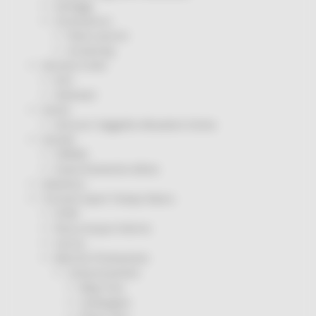
Sorteggi
Coronavirus
Piano vaccini
Screening
Servizio Civile
Enti
Volontari
Sisma
Annunci Soggetto Attuatore Sisma
Sociale
CRRDD
Invecchiamento Attivo
Statistica
Turismo Sport Tempo libero
ATIM
Pesca Acque Interne
Caccia
Marche Promozione
Comunicazione
Blog Tour
Campagne