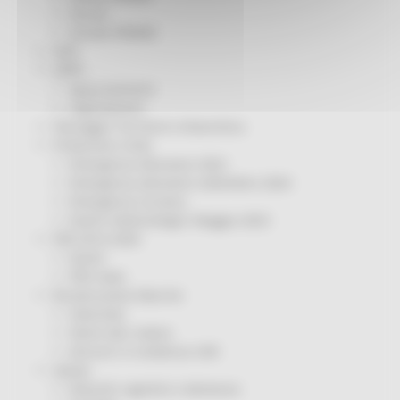
Servizi
Sociale PRIMM
ODS
ORPS
Appuntamenti
Segnalazioni
Paesaggio Territorio Urbanistica
Protezione Civile
Emergenza Alluvione 2022
Emergenza alluvione settembre 2024
Emergenza Ucraina
Eventi metereologici Maggio 2023
PSR 2014-2020
Eventi
PSR news
Ricostruzione Marche
Interviste
Storie dal cratere
Annunci in evidenza USR
Salute
Disturbi cognitivi e demenze