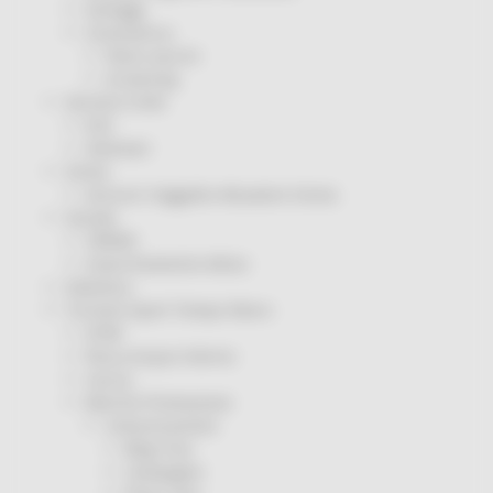
Sorteggi
Coronavirus
Piano vaccini
Screening
Servizio Civile
Enti
Volontari
Sisma
Annunci Soggetto Attuatore Sisma
Sociale
CRRDD
Invecchiamento Attivo
Statistica
Turismo Sport Tempo libero
ATIM
Pesca Acque Interne
Caccia
Marche Promozione
Comunicazione
Blog Tour
Campagne