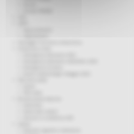
Servizi
Sociale PRIMM
ODS
ORPS
Appuntamenti
Segnalazioni
Paesaggio Territorio Urbanistica
Protezione Civile
Emergenza Alluvione 2022
Emergenza alluvione settembre 2024
Emergenza Ucraina
Eventi metereologici Maggio 2023
PSR 2014-2020
Eventi
PSR news
Ricostruzione Marche
Interviste
Storie dal cratere
Annunci in evidenza USR
Salute
Disturbi cognitivi e demenze