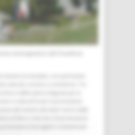
minata sottosegretario alla Presidenza
i inerenti al mandato, con particolare
vità culturali, turismo e commercio. Tra
stica e delle azioni integrate per la
istici e culturali locali, la promozione
zione del sistema dei teatri storici delle
eria di fiere e mercati e di promozione
 promozione di progetti e iniziative per