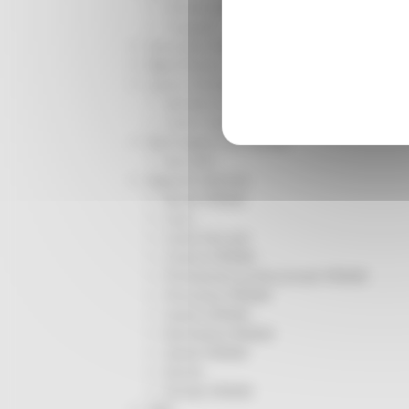
Infrastrutture
Trasporti
Istruzione Formazione e Diritto allo studio
l8perilfuturo
Lavoro Formazione professionale
Attività Eures
Centri Impiego
Marchigiani nel mondo
Racconti
Migranti Marche
Bandi PRIMM
Casa
Come fare per
Cultura PRIMM
Formazione professionale PRIMM
Istruzione PRIMM
Lavoro PRIMM
Normativa PRIMM
Salute PRIMM
Servizi
Sociale PRIMM