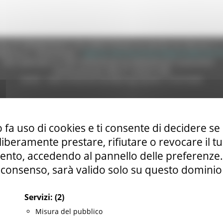
e (CF 80008630420 P.IVA 00481070423) via Gentile da Fabriano, 9 
ella p.e.c. istituzionale :
regione.marche.protocollogiunta@emarche
Sito realizzato su CMS DotNetNuke by DotNetNuke Corporation
Autorizzazione SIAE n° 1225/I/1298
DUNS - Data Universal Numbering System: 514216030
tilizzo
|
Informativa TEAMS
|
Informativa sui Cookie
|
Accessibilit
 fa uso di cookies e ti consente di decidere se 
i liberamente prestare, rifiutare o revocare il 
nto, accedendo al pannello delle preferenze. S
consenso, sarà valido solo su questo dominio
Servizi:
(2)
Misura del pubblico