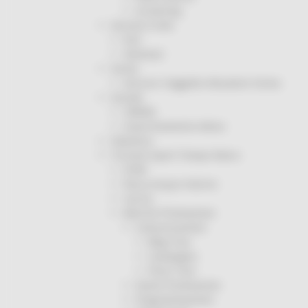
Screening
Servizio Civile
Enti
Volontari
Sisma
Annunci Soggetto Attuatore Sisma
Sociale
CRRDD
Invecchiamento Attivo
Statistica
Turismo Sport Tempo libero
ATIM
Pesca Acque Interne
Caccia
Marche Promozione
Comunicazione
Blog Tour
Campagne
Press Tour
Eventi Promozione
Programmazione