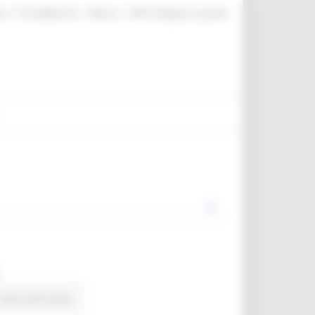
|
|
|
te
ProcediMarche
Rubrica
URP: la Regione risponde
Torna alle news