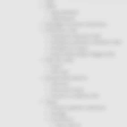
ODS
ORPS
Appuntamenti
Segnalazioni
Paesaggio Territorio Urbanistica
Protezione Civile
Emergenza Alluvione 2022
Emergenza alluvione settembre 2024
Emergenza Ucraina
Eventi metereologici Maggio 2023
PSR 2014-2020
Eventi
PSR news
Ricostruzione Marche
Interviste
Storie dal cratere
Annunci in evidenza USR
Salute
Disturbi cognitivi e demenze
Sorteggi
Coronavirus
Piano vaccini