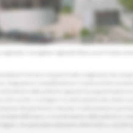
regionale, il consigliere regionale Silvia Luconi è stata no
 presidente Francesco Acquaroli nello svolgimento dei compit
one, integrazione e semplificazione in materia di beni ed atti
ordinamento delle politiche regionali di programmazione turi
 fini turistici, il sostegno e la valorizzazione dei sistemi tur
orizzazione del patrimonio culturale, la valorizzazione e promo
ndiale dell’Unesco, il coordinamento delle politiche in mat
igiani, con particolare attenzione all’entroterra, nonché la