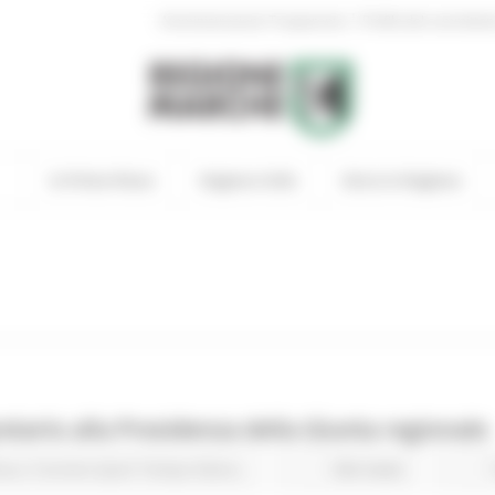
|
Amministrazione Trasparente
Profilo del committen
In Primo Piano
Regione Utile
Entra in Regione
etario alla Presidenza della Giunta regionale
ura
Turismo Sport Tempo libero
504 views