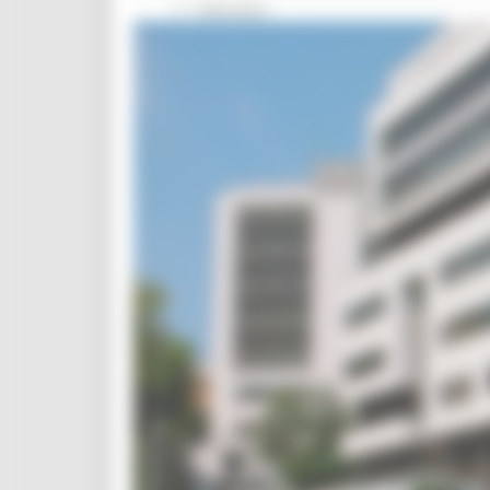
Interventi
CUG
Violenza di genere
Elezioni 2025
Marche Innovazione
bandi internazionalizzazione
Bandi ricerca e innovazione
Innovazione bandi
InvestinMarche
bandi attrazione investimenti
Manifestazione di interesse 2025
Manifestazioni di interesse
Manifestazioni di interesse 2026
Pnrr
1000 Esperti
Eventi PNRR
Missione 1
missione 2
Missione 3
Missione 4
Missione 5