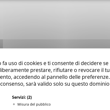
 fa uso di cookies e ti consente di decidere se 
i liberamente prestare, rifiutare o revocare il 
nto, accedendo al pannello delle preferenze. S
consenso, sarà valido solo su questo dominio
Servizi:
(2)
Misura del pubblico