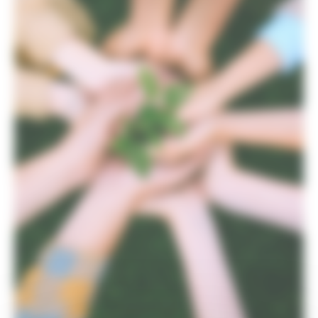
Missione 4
Missione 5
Missione 6
ZES
Eventi ZES
Ambiente
Cambiamenti climatici
REM
Sviluppo sostenibile
Attività Produttive
Artigianato
Artigianato bandi
Attività Ittiche
Cooperazione
Storie
Avvisi
Cultura
GTM 2021
Itinerari CulturaSmart
SBM
Edilizia Lavori Pubblici