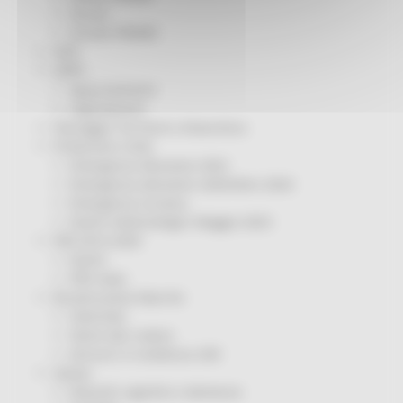
Servizi
Sociale PRIMM
ODS
ORPS
Appuntamenti
Segnalazioni
Paesaggio Territorio Urbanistica
Protezione Civile
Emergenza Alluvione 2022
Emergenza alluvione settembre 2024
Emergenza Ucraina
Eventi metereologici Maggio 2023
PSR 2014-2020
Eventi
PSR news
Ricostruzione Marche
Interviste
Storie dal cratere
Annunci in evidenza USR
Salute
Disturbi cognitivi e demenze