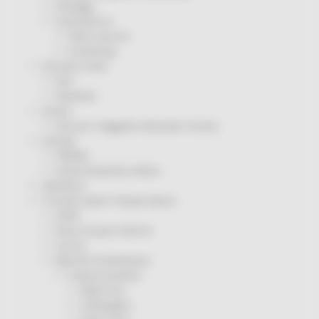
Sorteggi
Coronavirus
Piano vaccini
Screening
Servizio Civile
Enti
Volontari
Sisma
Annunci Soggetto Attuatore Sisma
Sociale
CRRDD
Invecchiamento Attivo
Statistica
Turismo Sport Tempo libero
ATIM
Pesca Acque Interne
Caccia
Marche Promozione
Comunicazione
Blog Tour
Campagne