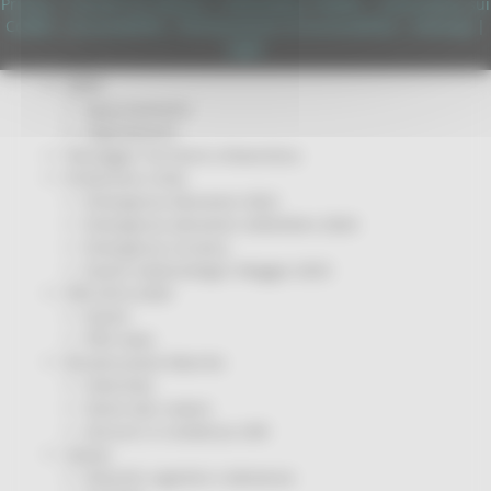
Privacy
|
Termini Di Utilizzo
|
Informativa TEAMS
|
Informativa sui
Servizi
Cookie
|
Accessibilità
|
Dichiarazione di Accessibilità
|
Sitemap
|
Sociale PRIMM
Login
ODS
ORPS
Appuntamenti
Segnalazioni
Paesaggio Territorio Urbanistica
Protezione Civile
Emergenza Alluvione 2022
Emergenza alluvione settembre 2024
Emergenza Ucraina
Eventi metereologici Maggio 2023
PSR 2014-2020
Eventi
PSR news
Ricostruzione Marche
Interviste
Storie dal cratere
Annunci in evidenza USR
Salute
Disturbi cognitivi e demenze