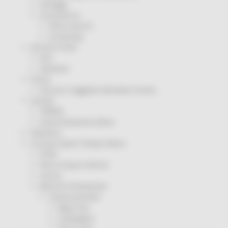
Sorteggi
Coronavirus
Piano vaccini
Screening
Servizio Civile
Enti
Volontari
Sisma
Annunci Soggetto Attuatore Sisma
Sociale
CRRDD
Invecchiamento Attivo
Statistica
Turismo Sport Tempo libero
ATIM
Pesca Acque Interne
Caccia
Marche Promozione
Comunicazione
Blog Tour
Campagne