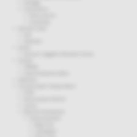
Sorteggi
Coronavirus
Piano vaccini
Screening
Servizio Civile
Enti
Volontari
Sisma
Annunci Soggetto Attuatore Sisma
Sociale
CRRDD
Invecchiamento Attivo
Statistica
Turismo Sport Tempo libero
ATIM
Pesca Acque Interne
Caccia
Marche Promozione
Comunicazione
Blog Tour
Campagne