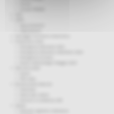
Servizi
Sociale PRIMM
ODS
ORPS
Appuntamenti
Segnalazioni
Paesaggio Territorio Urbanistica
Protezione Civile
Emergenza Alluvione 2022
Emergenza alluvione settembre 2024
Emergenza Ucraina
Eventi metereologici Maggio 2023
PSR 2014-2020
Eventi
PSR news
Ricostruzione Marche
Interviste
Storie dal cratere
Annunci in evidenza USR
Salute
Disturbi cognitivi e demenze