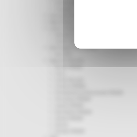
Infrastrutture
Trasporti
Istruzione Formazione e Diritto allo studio
l8perilfuturo
Lavoro Formazione professionale
Attività Eures
Centri Impiego
Marchigiani nel mondo
Racconti
Migranti Marche
Bandi PRIMM
Casa
Come fare per
Cultura PRIMM
Formazione professionale PRIMM
Istruzione PRIMM
Lavoro PRIMM
Normativa PRIMM
Salute PRIMM
Servizi
Sociale PRIMM