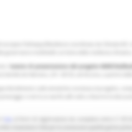
all europea Pathways2Resilience coordinata da Climate-KIC 
la governance multilivello sul tema della resilienza climatica
to l’
evento di presentazione del progetto MARCHe2Res
 Gentile da Fabriano, 2/4 - 60125, ad Ancona, a partire dall
approfondimento sulle tematiche connesse al progetto, com
eriggio si terrà un world cafè volto a favorire la discussion
il
link
al form di registrazione da compilare entro il 10/1
nline riceveranno il link per la connessione qualche giorno prima