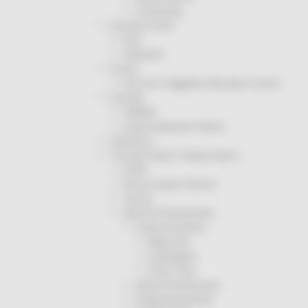
Screening
Servizio Civile
Enti
Volontari
Sisma
Annunci Soggetto Attuatore Sisma
Sociale
CRRDD
Invecchiamento Attivo
Statistica
Turismo Sport Tempo libero
ATIM
Pesca Acque Interne
Caccia
Marche Promozione
Comunicazione
Blog Tour
Campagne
Press Tour
Eventi Promozione
Programmazione