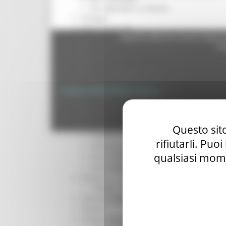
Per operatori e Comuni
Energia
Enti Locali e PA
Regione Marche Giunta Regional
Marche sicure
cas
Scuola della PA
Soggetto aggregatore
SUAM
EU Direct
Copyright 2026 by Regione Marche
Europa ed Estero
Aiuti di stato
Cooperazione internazionale
Privacy
|
Termini Di U
Expo Dubai 2020
Questo sito
Progetto Gear Up!
rifiutarli. Puo
Delegazione Bruxelles
qualsiasi mome
Eventi FESR FSE
Fondi Europei
Finanze
Tributi
Garanzia Giovani
Giovani
Infrastrutture e Trasporti