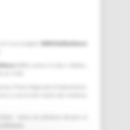
con il suo progetto
MARCHe2Resilience
.
ilience
(M2R), presso la Sala Li Madou,
e ore 10.00.
preso il Piano Regionale di Adattamento
e su alcuni temi relativi alla resilienza
2/2024.
Coloro che all’interno del form di
 dell’evento.