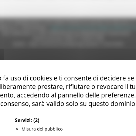
e (CF 80008630420 P.IVA 00481070423) via Gentile da Fabriano, 9 
ella p.e.c. istituzionale :
regione.marche.protocollogiunta@emarche
Sito realizzato su CMS DotNetNuke by DotNetNuke Corporation
Autorizzazione SIAE n° 1225/I/1298
DUNS - Data Universal Numbering System: 514216030
tilizzo
|
Informativa TEAMS
|
Informativa sui Cookie
|
Accessibilit
 fa uso di cookies e ti consente di decidere se 
i liberamente prestare, rifiutare o revocare il 
nto, accedendo al pannello delle preferenze. S
consenso, sarà valido solo su questo dominio
Servizi:
(2)
Misura del pubblico