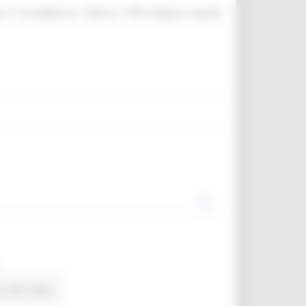
|
|
|
te
ProcediMarche
Rubrica
URP: la Regione risponde
a alle news