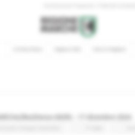
|
Amministrazione Trasparente
Profilo del committen
In Primo Piano
Regione Utile
Entra in Regione
MARCHe2Resilience (M2R) – 17 dicembre 2024
mo piano
Sviluppo sostenibile
71 views
Torn