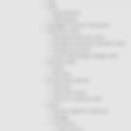
ODS
ORPS
Appuntamenti
Segnalazioni
Paesaggio Territorio Urbanistica
Protezione Civile
Emergenza Alluvione 2022
Emergenza alluvione settembre 2024
Emergenza Ucraina
Eventi metereologici Maggio 2023
PSR 2014-2020
Eventi
PSR news
Ricostruzione Marche
Interviste
Storie dal cratere
Annunci in evidenza USR
Salute
Disturbi cognitivi e demenze
Sorteggi
Coronavirus
Piano vaccini