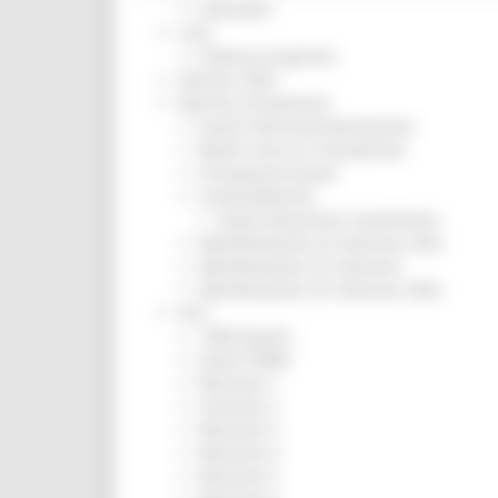
Interventi
CUG
Violenza di genere
Elezioni 2025
Marche Innovazione
bandi internazionalizzazione
Bandi ricerca e innovazione
Innovazione bandi
InvestinMarche
bandi attrazione investimenti
Manifestazione di interesse 2025
Manifestazioni di interesse
Manifestazioni di interesse 2026
Pnrr
1000 Esperti
Eventi PNRR
Missione 1
missione 2
Missione 3
Missione 4
Missione 5