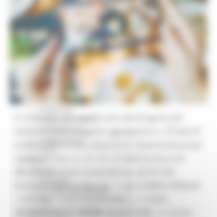
Missione 4
Missione 5
Missione 6
ZES
Eventi ZES
Ambiente
Cambiamenti climatici
REM
Sviluppo sostenibile
Attività Produttive
Artigianato
Si comunica che con Decreto del Dirigente del
Artigianato bandi
Attività Ittiche
Settore SUAM e soggetto aggregatore n. 270 del 29
Cooperazione
ottobre 2024 è stata disposta la revisione dei prezzi
Storie
relativa ai Lotti 13, 14, 15 e 16 della fornitura di
Avvisi
Cultura
derrate alimentari sostenibili per gli Enti del
GTM 2021
territorio Regione Marche - n. gara SIMOG 8383620
Itinerari CulturaSmart
– LOTTI: n. 13 (CIG 9022656346) - n. 14 (CIG
SBM
Edilizia Lavori Pubblici
90226649DE) - n. 15 (CIG 902267207B) - n. 16 (CIG