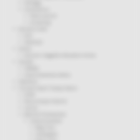
Sorteggi
Coronavirus
Piano vaccini
Screening
Servizio Civile
Enti
Volontari
Sisma
Annunci Soggetto Attuatore Sisma
Sociale
CRRDD
Invecchiamento Attivo
Statistica
Turismo Sport Tempo libero
ATIM
Pesca Acque Interne
Caccia
Marche Promozione
Comunicazione
Blog Tour
Campagne