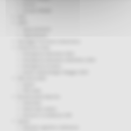
Servizi
Sociale PRIMM
ODS
ORPS
Appuntamenti
Segnalazioni
Paesaggio Territorio Urbanistica
Protezione Civile
Emergenza Alluvione 2022
Emergenza alluvione settembre 2024
Emergenza Ucraina
Eventi metereologici Maggio 2023
PSR 2014-2020
Eventi
PSR news
Ricostruzione Marche
Interviste
Storie dal cratere
Annunci in evidenza USR
Salute
Disturbi cognitivi e demenze