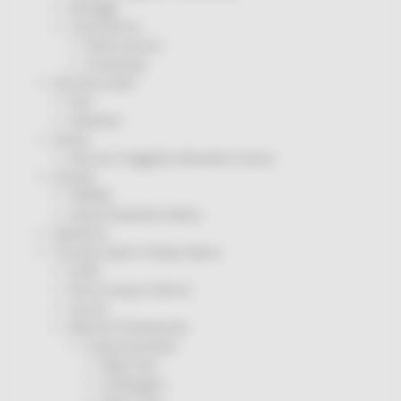
Sorteggi
Coronavirus
Piano vaccini
Screening
Servizio Civile
Enti
Volontari
Sisma
Annunci Soggetto Attuatore Sisma
Sociale
CRRDD
Invecchiamento Attivo
Statistica
Turismo Sport Tempo libero
ATIM
Pesca Acque Interne
Caccia
Marche Promozione
Comunicazione
Blog Tour
Campagne