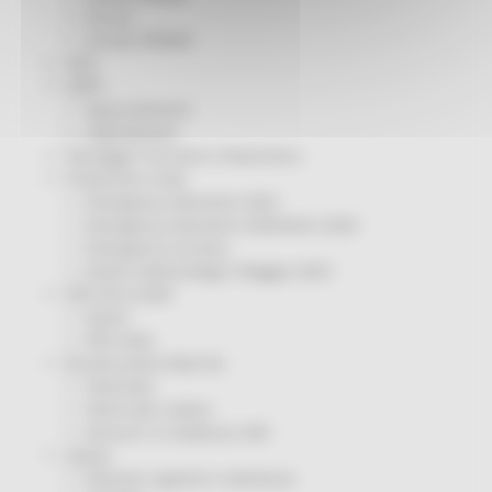
Servizi
Sociale PRIMM
ODS
ORPS
Appuntamenti
Segnalazioni
Paesaggio Territorio Urbanistica
Protezione Civile
Emergenza Alluvione 2022
Emergenza alluvione settembre 2024
Emergenza Ucraina
Eventi metereologici Maggio 2023
PSR 2014-2020
Eventi
PSR news
Ricostruzione Marche
Interviste
Storie dal cratere
Annunci in evidenza USR
Salute
Disturbi cognitivi e demenze