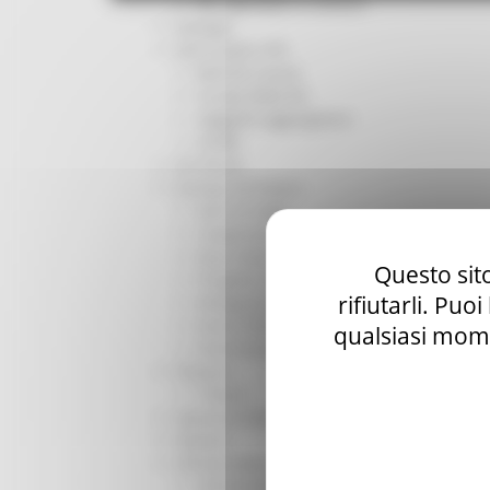
Per operatori e Comuni
Energia
Enti Locali e PA
Marche sicure
Scuola della PA
Soggetto aggregatore
SUAM
EU Direct
Europa ed Estero
Aiuti di stato
Cooperazione internazionale
Expo Dubai 2020
Questo sito
Progetto Gear Up!
rifiutarli. Puo
Delegazione Bruxelles
Eventi FESR FSE
qualsiasi mome
Fondi Europei
Finanze
Tributi
Garanzia Giovani
Giovani
Infrastrutture e Trasporti
Infrastrutture