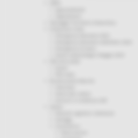
ORPS
Appuntamenti
Segnalazioni
Paesaggio Territorio Urbanistica
Protezione Civile
Emergenza Alluvione 2022
Emergenza alluvione settembre 2024
Emergenza Ucraina
Eventi metereologici Maggio 2023
PSR 2014-2020
Eventi
PSR news
Ricostruzione Marche
Interviste
Storie dal cratere
Annunci in evidenza USR
Salute
Disturbi cognitivi e demenze
Sorteggi
Coronavirus
Piano vaccini