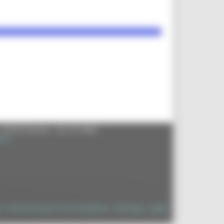
- 60125 Ancona - tel. 071.8061
.it
à
|
Dichiarazione di Accessibilità
|
Sitemap
|
Login