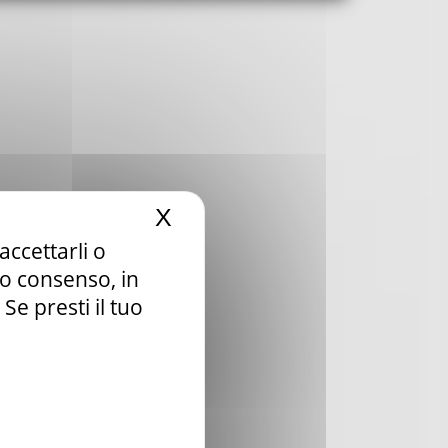
X
Nascondi il banner dei c
accettarli o
tuo consenso, in
e presti il tuo