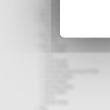
Trasporti
Istruzione Formazione e Diritto allo studio
l8perilfuturo
Lavoro Formazione professionale
Attività Eures
Centri Impiego
Marchigiani nel mondo
Racconti
Migranti Marche
Bandi PRIMM
Casa
Come fare per
Cultura PRIMM
Formazione professionale PRIMM
Istruzione PRIMM
Lavoro PRIMM
Normativa PRIMM
Salute PRIMM
Servizi
Sociale PRIMM
ODS