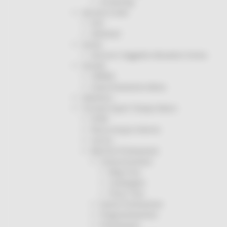
Screening
Servizio Civile
Enti
Volontari
Sisma
Annunci Soggetto Attuatore Sisma
Sociale
CRRDD
Invecchiamento Attivo
Statistica
Turismo Sport Tempo libero
ATIM
Pesca Acque Interne
Caccia
Marche Promozione
Comunicazione
Blog Tour
Campagne
Press Tour
Eventi Promozione
Programmazione
Promozione