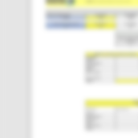
CUG
Violenza di genere
Elezioni 2025
Marche Innovazione
bandi internazionalizzazione
Bandi ricerca e innovazione
Innovazione bandi
InvestinMarche
bandi attrazione investimenti
Manifestazione di interesse 2025
Manifestazioni di interesse
Manifestazioni di interesse 2026
Pnrr
1000 Esperti
Eventi PNRR
Missione 1
missione 2
Missione 3
Missione 4
Missione 5
Missione 6