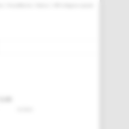
|
|
|
te
ProcediMarche
Rubrica
URP: la Regione risponde
12.00
Go Back