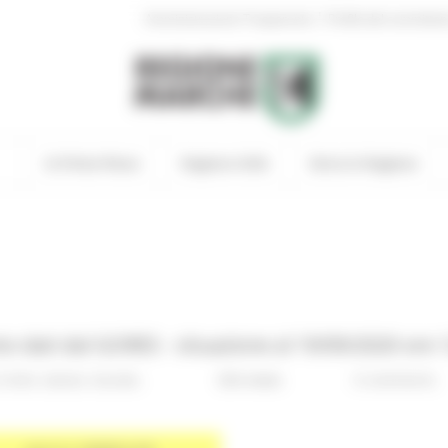
|
Amministrazione Trasparente
Profilo del committen
In Primo Piano
Regione Utile
Entra in Regione
 dati dal GORES - situazione al 19/09/2020 ore 
Civile
Salute
Sociale
334 views
0 comments