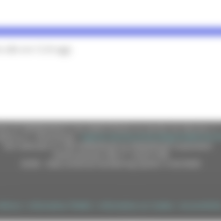
alle ore 12 di oggi.
e (CF 80008630420 P.IVA 00481070423) via Gentile da Fabriano, 9 
ella p.e.c. istituzionale :
regione.marche.protocollogiunta@emarche
Sito realizzato su CMS DotNetNuke by DotNetNuke Corporation
Autorizzazione SIAE n° 1225/I/1298
DUNS - Data Universal Numbering System: 514216030
tilizzo
|
Informativa TEAMS
|
Informativa sui Cookie
|
Accessibilit