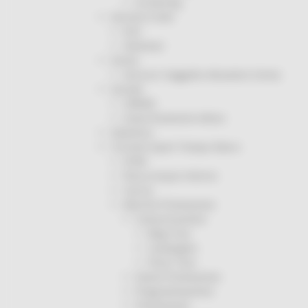
Screening
Servizio Civile
Enti
Volontari
Sisma
Annunci Soggetto Attuatore Sisma
Sociale
CRRDD
Invecchiamento Attivo
Statistica
Turismo Sport Tempo libero
ATIM
Pesca Acque Interne
Caccia
Marche Promozione
Comunicazione
Blog Tour
Campagne
Press Tour
Eventi Promozione
Programmazione
Promozione