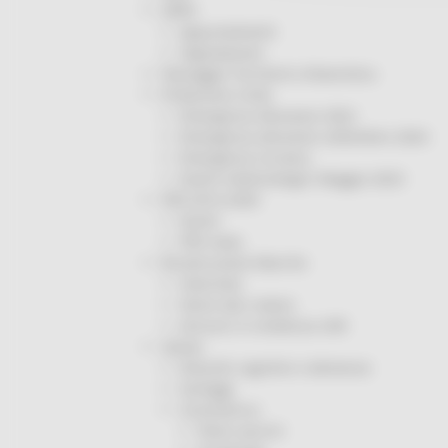
ORPS
Appuntamenti
Segnalazioni
Paesaggio Territorio Urbanistica
Protezione Civile
Emergenza Alluvione 2022
Emergenza alluvione settembre 2024
Emergenza Ucraina
Eventi metereologici Maggio 2023
PSR 2014-2020
Eventi
PSR news
Ricostruzione Marche
Interviste
Storie dal cratere
Annunci in evidenza USR
Salute
Disturbi cognitivi e demenze
Sorteggi
Coronavirus
Piano vaccini