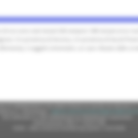
 24 ore sono stati testati 636 tamponi: 348 nel percorso nuo
gnosi: 3 in provincia di Ancona, 2 in provincia di Ascoli Pice
(Romania), 2 soggetti sintomatici, un caso rilevato dallo scr
e (CF 80008630420 P.IVA 00481070423) via Gentile da Fabriano, 9 
ella p.e.c. istituzionale :
regione.marche.protocollogiunta@emarche
Sito realizzato su CMS DotNetNuke by DotNetNuke Corporation
Autorizzazione SIAE n° 1225/I/1298
DUNS - Data Universal Numbering System: 514216030