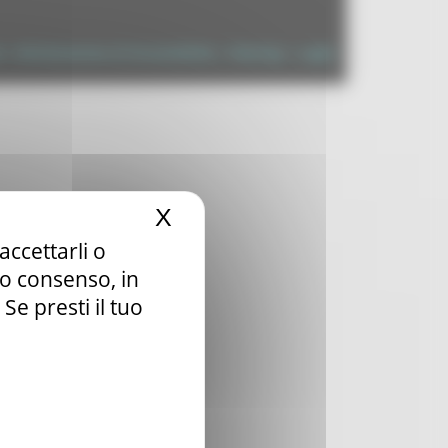
à
|
Dichiarazione di Accessibilità
|
Sitemap
|
Login
X
Nascondi il banner dei c
accettarli o
tuo consenso, in
e presti il tuo