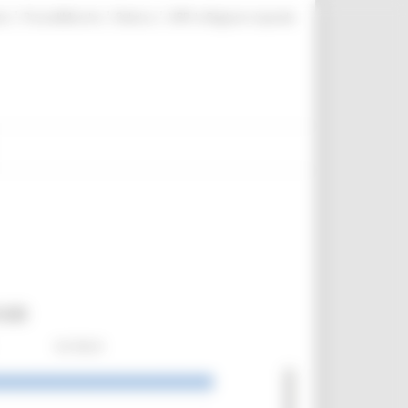
|
|
|
te
ProcediMarche
Rubrica
URP: la Regione risponde
9.00
Go Back