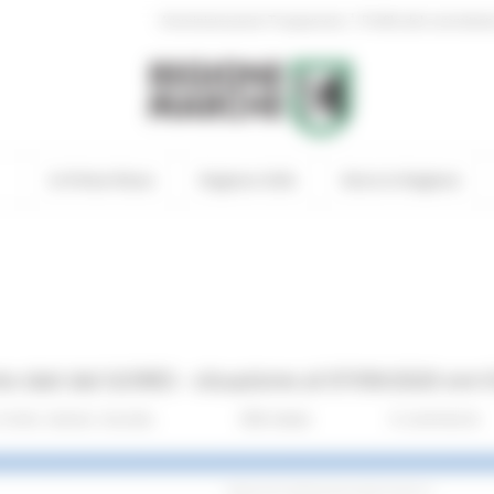
|
Amministrazione Trasparente
Profilo del committen
In Primo Piano
Regione Utile
Entra in Regione
 dati dal GORES - situazione al 07/09/2020 ore 
Civile
Salute
Sociale
358 views
0 comments