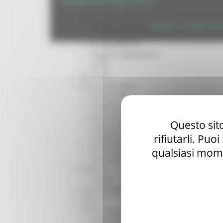
Per operatori e Comuni
Copyright 2026 by Regione Marche
Energia
Enti Locali e PA
Privacy
|
Termini Di U
Marche sicure
Scuola della PA
Soggetto aggregatore
SUAM
EU Direct
Europa ed Estero
Aiuti di stato
Cooperazione internazionale
Expo Dubai 2020
Questo sito
Progetto Gear Up!
rifiutarli. Puo
Delegazione Bruxelles
Eventi FESR FSE
qualsiasi mome
Fondi Europei
Finanze
Tributi
Garanzia Giovani
Giovani
Infrastrutture e Trasporti
Infrastrutture