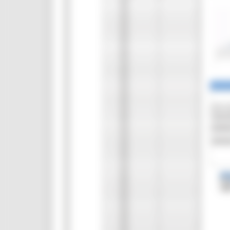
CUG
Violenza di genere
Elezioni 2025
Marche Innovazione
bandi internazionalizzazione
Bandi ricerca e innovazione
Innovazione bandi
InvestinMarche
bandi attrazione investimenti
Manifestazione di interesse 2025
Manifestazioni di interesse
Manifestazioni di interesse 2026
Pnrr
1000 Esperti
Eventi PNRR
Missione 1
missione 2
Missione 3
Missione 4
Missione 5
Missione 6