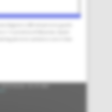
ve diagnosi e 288 nel percorso guariti.
no e 1 in provincia di Macerata. Questi
eening percorso sanitario e uno in fase
- 60125 Ancona - tel. 071.8061
.it