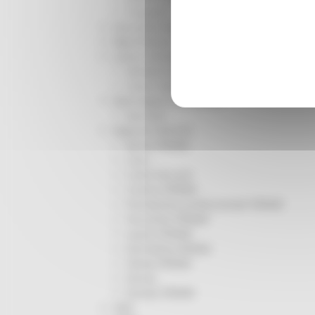
Trasporti
Istruzione Formazione e Diritto allo studio
l8perilfuturo
Lavoro Formazione professionale
Attività Eures
Centri Impiego
Marchigiani nel mondo
Racconti
Migranti Marche
Bandi PRIMM
Casa
Come fare per
Cultura PRIMM
Formazione professionale PRIMM
Istruzione PRIMM
Lavoro PRIMM
Normativa PRIMM
Salute PRIMM
Servizi
Sociale PRIMM
ODS