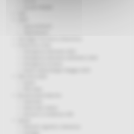
Servizi
Sociale PRIMM
ODS
ORPS
Appuntamenti
Segnalazioni
Paesaggio Territorio Urbanistica
Protezione Civile
Emergenza Alluvione 2022
Emergenza alluvione settembre 2024
Emergenza Ucraina
Eventi metereologici Maggio 2023
PSR 2014-2020
Eventi
PSR news
Ricostruzione Marche
Interviste
Storie dal cratere
Annunci in evidenza USR
Salute
Disturbi cognitivi e demenze
Sorteggi