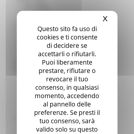
Sala stampa
per Candidati
X
Nascond
Per operatori e Comuni
Energia
Questo sito fa uso di
Enti Locali e PA
cookies e ti consente
Marche sicure
Scuola della PA
di decidere se
Soggetto aggregatore
accettarli o rifiutarli.
SUAM
Puoi liberamente
EU Direct
Europa ed Estero
prestare, rifiutare o
Aiuti di stato
revocare il tuo
Cooperazione internazionale
consenso, in qualsiasi
Expo Dubai 2020
Progetto Gear Up!
momento, accedendo
Delegazione Bruxelles
al pannello delle
Eventi FESR FSE
preferenze. Se presti il
Fondi Europei
Finanze
tuo consenso, sarà
Tributi
valido solo su questo
Garanzia Giovani