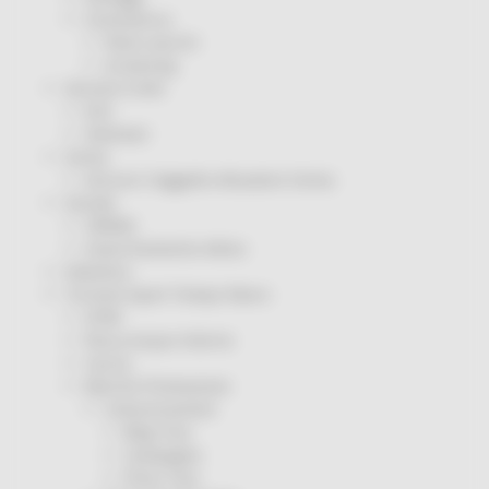
Coronavirus
Piano vaccini
Screening
Servizio Civile
Enti
Volontari
Sisma
Annunci Soggetto Attuatore Sisma
Sociale
CRRDD
Invecchiamento Attivo
Statistica
Turismo Sport Tempo libero
ATIM
Pesca Acque Interne
Caccia
Marche Promozione
Comunicazione
Blog Tour
Campagne
Press Tour