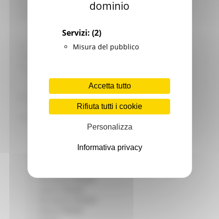
dominio
Giovani
Infrastrutture e Trasporti
Infrastrutture
Servizi:
(2)
Trasporti
Istruzione Formazione e Diritto allo studio
Misura del pubblico
l8perilfuturo
Lavoro Formazione professionale
Attività Eures
Accetta tutto
Centri Impiego
Marchigiani nel mondo
Rifiuta tutti i cookie
Racconti
Migranti Marche
Personalizza
Bandi PRIMM
Casa
Informativa privacy
Come fare per
Cultura PRIMM
Formazione professionale PRIMM
Istruzione PRIMM
Lavoro PRIMM
Normativa PRIMM
Salute PRIMM