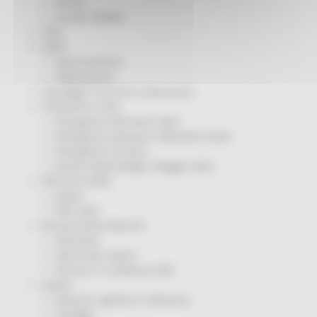
Servizi
Sociale PRIMM
ODS
ORPS
Appuntamenti
Segnalazioni
Paesaggio Territorio Urbanistica
Protezione Civile
Emergenza Alluvione 2022
Emergenza alluvione settembre 2024
Emergenza Ucraina
Eventi metereologici Maggio 2023
PSR 2014-2020
Eventi
PSR news
Ricostruzione Marche
Interviste
Storie dal cratere
Annunci in evidenza USR
Salute
Disturbi cognitivi e demenze
Sorteggi