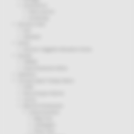
Coronavirus
Piano vaccini
Screening
Servizio Civile
Enti
Volontari
Sisma
Annunci Soggetto Attuatore Sisma
Sociale
CRRDD
Invecchiamento Attivo
Statistica
Turismo Sport Tempo libero
ATIM
Pesca Acque Interne
Caccia
Marche Promozione
Comunicazione
Blog Tour
Campagne
Press Tour