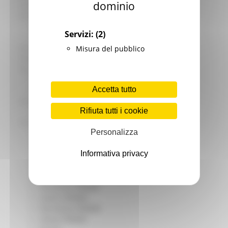
dominio
Giovani
Infrastrutture e Trasporti
Infrastrutture
Servizi:
(2)
Trasporti
Istruzione Formazione e Diritto allo studio
Misura del pubblico
l8perilfuturo
Lavoro Formazione professionale
Attività Eures
Accetta tutto
Centri Impiego
Marchigiani nel mondo
Rifiuta tutti i cookie
Racconti
Migranti Marche
Personalizza
Bandi PRIMM
Casa
Informativa privacy
Come fare per
Cultura PRIMM
Formazione professionale PRIMM
Istruzione PRIMM
Lavoro PRIMM
Normativa PRIMM
Salute PRIMM