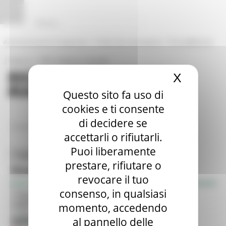
Vai al contenuto
Vai al piede
Vai al menu
Vai alla sezione Amministrazione Trasparente
Pannello di gestione dei cookies
|
|
Amministrazione Trasparente
Profilo del committente
ProcediMarche
|
|
Rubrica
URP: la Regione risponde
X
Nascond
Questo sito fa uso di
cookies e ti consente
di decidere se
/
Entra in Regione
Siti tematici
accettarli o rifiutarli.
Puoi liberamente
Toggle navigation
MENU & Contatti
prestare, rifiutare o
Risorse
Siti tematici
revocare il tuo
consenso, in qualsiasi
Atti della Regione
Risultati
1
Toggle navigation
BUR
Filtro:
momento, accedendo
Opportunità per il territorio
Tema:
al pannello delle
Servizi on Line