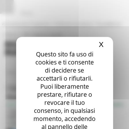
Vai al contenuto
Vai al piede
Vai al menu
Vai alla sezione Amministrazione Trasparente
Pannello di gestione dei cookies
|
|
Amministrazione Trasparente
Profilo del committente
ProcediMarche
|
|
Rubrica
URP: la Regione risponde
X
Nascond
Questo sito fa uso di
cookies e ti consente
di decidere se
/
Entra in Regione
Siti tematici
accettarli o rifiutarli.
Puoi liberamente
Toggle navigation
MENU & Contatti
prestare, rifiutare o
Risorse
Siti tematici
revocare il tuo
consenso, in qualsiasi
Atti della Regione
Risultati
1
Toggle navigation
BUR
Filtro:
momento, accedendo
Opportunità per il territorio
Tema:
al pannello delle
Servizi on Line