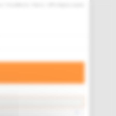
|
|
|
te
ProcediMarche
Rubrica
URP: la Regione risponde