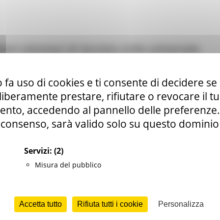
ori volontari di Servizio civile universale
4 views
Torna alle news
 fa uso di cookies e ti consente di decidere se 
i liberamente prestare, rifiutare o revocare il 
nto, accedendo al pannello delle preferenze. S
consenso, sarà valido solo su questo dominio
Servizi:
(2)
Misura del pubblico
Accetta tutto
Rifiuta tutti i cookie
Personalizza