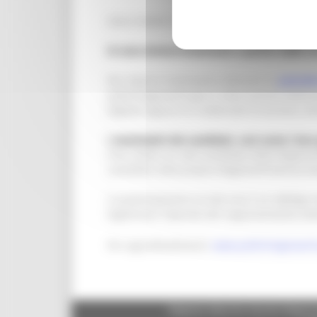
Sono indette le elezioni per l'elezione dei de
Si vota ininterrottamente a partire dalle o
Per votare è necessario utilizzare la
piattaf
politichegiovanili.gov.it nella sezione dedicat
digitale oppure le credenziali di accesso, se
I nominativi dei candidati, così come i lor
Puoi votare un solo candidato della Regione/P
candidati nella propria Regione/Provincia 
La partecipazione al voto non è un obbligo m
legittimare l’operato del rappresentante elet
Per approfondimenti:
www.politichegiovanili.
Regione Marche Giunta Regional