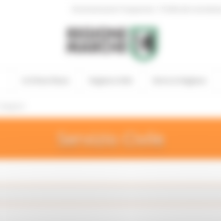
|
Amministrazione Trasparente
Profilo del committen
In Primo Piano
Regione Utile
Entra in Regione
Categorie
Servizio Civile