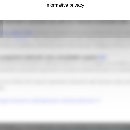
Informativa privacy
legati degli operatori volontari di Servizio civile universale.
re 00:00 dell’11 dicembre fino alle ore 15:00 del 15 dicembre 2023.
orma online EVOL
(Elezioni volontari online) accessibile dal sito is
a alle “
Elezioni
”. Alla piattaforma si accede utilizzando le credenzi
condo la modalità ordinariamente utilizzata per collegarsi all’area r
o programmi elettorali, sono consultabili a questo
link
rovincia Autonoma o dell’area estero in cui si svolge o si è svolto i
Autonoma è possibile esprimere la propria preferenza per un candid
a un diritto che ciascun operatore volontario del Servizio civile un
to.
gov.it/servizio-civile/operatori-volontari/elezioni/
e (CF 80008630420 P.IVA 00481070423) via Gentile da Fabriano, 9 