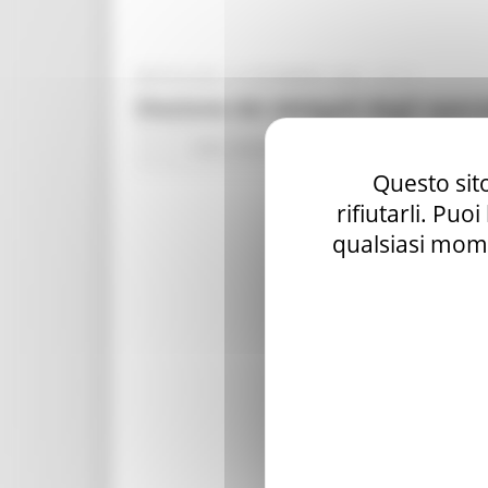
MERCOLEDÌ 13 DICEMBRE 2023 13:11
Elezione dei delegati degli operat
Enti
Volontari
Servizio Civile
Questo sito
rifiutarli. Puo
qualsiasi mome