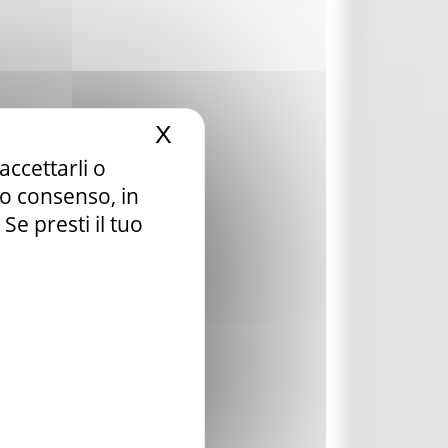
X
Nascondi il banner dei c
accettarli o
tuo consenso, in
e presti il tuo