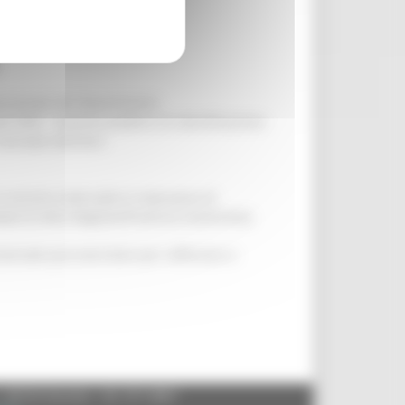
tituzionale del Dipartimento
ali SPID - sistema pubblico di identificazione
iservata volontari.
l servizio civile (solo in mancanza di
ato di altra Regione/Provincia Autonoma).
iversale può esercitare per rafforzare e
- 60125 Ancona - tel. 071.8061