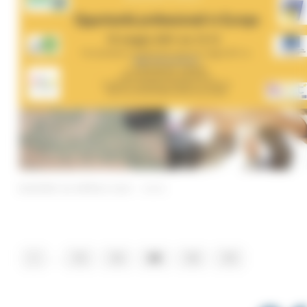
GIOVEDÌ 29 APRILE 2021 10:01
...
1
15
16
17
18
19