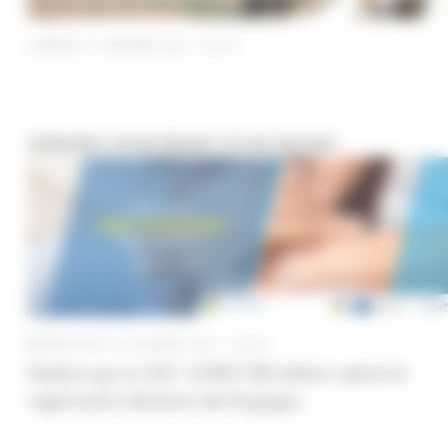
LUNEDÌ 21 GIUGNO 2021 09:47
30/06/2021 EOJD READY TO GO ON 2021
MERCOLEDÌ 16 GIUGNO 2021 02:30
Ready to go on 2021- EURES TMS edition: aperte le
registrazioni all’evento del 30 giugno