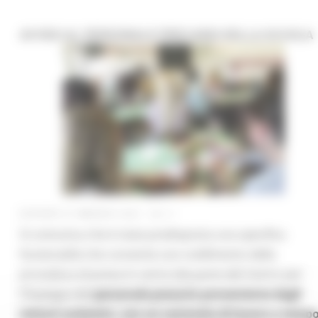
AVVISO AL PERSONALE PRECARIO DELLA SCUOLA
GIOVEDÌ 27 MAGGIO 2021 03:11
Si comunica che è stata predisposta una specifica
funzionalità che consente uno snellimento della
procedura di presa in carico (da parte del Centro per
l’Impiego) del
personale precario proveniente dagli
istituti scolastici,
con un contratto di lavoro a temp