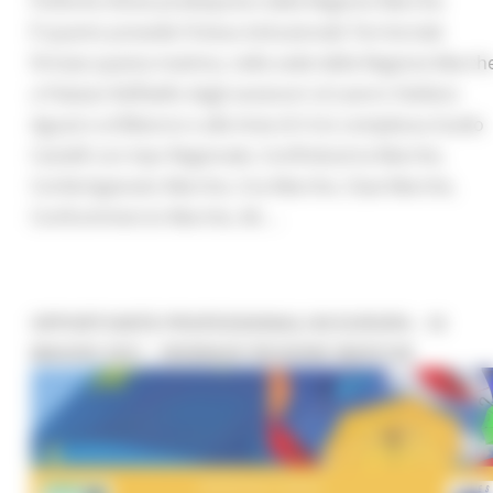
Politiche Attive predisposto dalla Regione Marche.
È quanto prevede l’intesa Istituzionale Territoriale
firmata questa mattina, nella sede della Regione March
a Palazzo Raffaello dagli assessori al Lavoro Stefano
Aguzzi e al Bilancio e alle Aree di Crisi complessa Guido
Castelli con Inps Regionale, Confindustria Marche,
Confartigianato Marche, Cna Marche, Claai Marche,
Confcommercio Marche, Ab ...
OPPORTUNITÀ PROFESSIONALI IN EUROPA - 18
MAGGIO 2021 - WEBINAR REGIONE MARCHE