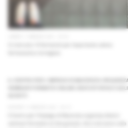
LUNEDÌ 17 MAGGIO 2021 05:04
Si ricercano 10 farmacisti per importante catena
farmaceutica norvegese.
IL CENTRO PER L'IMPIEGO DI MACERATA ORGANIZZ
SEMINARI FORMATIVI ONLINE GRATUITI RIVOLTI AGLI
ISCRITTI
GIOVEDÌ 13 MAGGIO 2021 09:19
Il Centro per l'Impiego di Macerata organizza diversi
seminari formativi on line gratuiti, che si terranno sulla