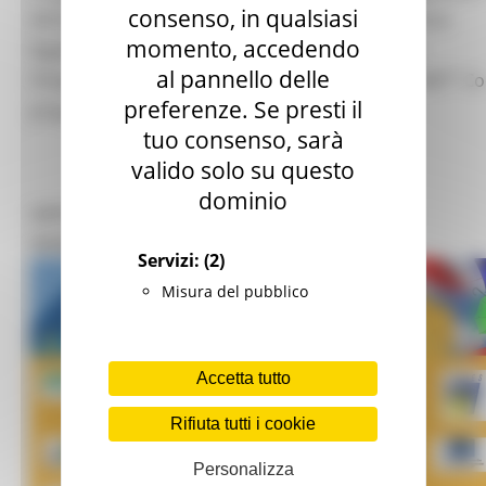
consenso, in qualsiasi
2014-2020: Ob. Specifico: 2.Integrazione/Migrazione
momento, accedendo
legale, Ob. Nazionale: ON 2 PRIMA: PRogetto per
al pannello delle
l’Integrazione lavorativa dei MigrAnti “MIGRANT.NET” C
preferenze. Se presti il
prog. PROG-2457. Euro 350.000,00
tuo consenso, sarà
valido solo su questo
dominio
OPPORTUNITÀ PROFESSIONALI IN EUROPA -
WEBINAR DEL 15.06.2021
Servizi:
(2)
Misura del pubblico
Accetta tutto
Rifiuta tutti i cookie
Personalizza