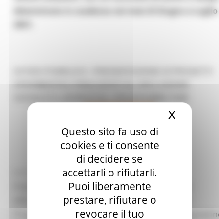
determinato in scadenza nei mesi di Giugno e Luglio
2021.
AVVISO PUBBLICO - PRESENTAZIONE DI PROGETTI
SPERIMENTALI FINALIZZATI ALL’INCLUSIONE
SOCIALE E LAVORATIVA | PROGRAMMA FAMI
X
Nascond
Questo sito fa uso di
cookies e ti consente
di decidere se
accettarli o rifiutarli.
MERCOLEDÌ 19 MAGGIO 2021 03:17
Puoi liberamente
Presentazione di progetti sperimentali finalizzati
prestare, rifiutare o
all’inclusione sociale e lavorativa nell’ambito del
revocare il tuo
Programma FAMI -Fondo Asilo Migrazione e Integrazion