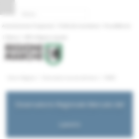
Pannello di gestione dei cookies
|
|
Amministrazione Trasparente
Profilo del committente
ProcediMarche
|
|
Rubrica
URP: la Regione risponde
/
/
Entra in Regione
Osservatorio mercato del lavoro
NEWS
Osservatorio Regionale Mercato del
Lavoro