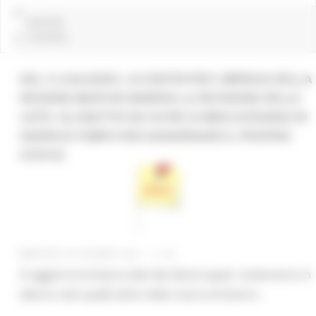
LINK UTILI
pascolo
4 post(s)
CONTATTI
DAL 2 LUGLIO2021, AI CENTRI PER L’IMPIEGO DELLA
REGIONE MARCHE INIZIERÀ LA REVISIONE DELLE
LISTE: GLI INATTIVI DA OLTRE 24 MESI AVRANNO 90
GIORNI DI TEMPO PER AGGIORNARE IL PROPRIO
STATUS
MARTEDÌ 29 GIUGNO 2021 11:33
Si aggiorna la banca dati dei disoccupati, resteranno in
elenco solo quelli attivi nella ricerca di lavoro.