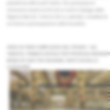
piattafroma Microsoft Teams. Per partecipare è
necessario essere iscritti ad un Centro Impiego della
Regione Marche. Tutte le info su calendari, modalità di
iscrizione e partecipazione nella locandina.
AREA DI CRISI COMPLESSA DEL PICENO - VAL
VIBRATA: FIRMATA INTESA PER PROROGA INDENNI
MOBILITÀ 2020 TRA REGIONE, PARTI SOCIALI E
CATEGORIE