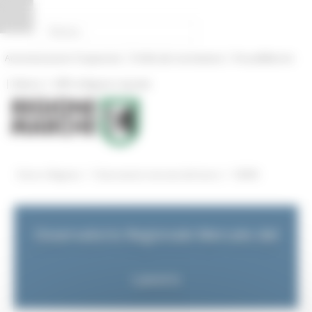
Pannello di gestione dei cookies
|
|
Amministrazione Trasparente
Profilo del committente
ProcediMarche
|
|
Rubrica
URP: la Regione risponde
/
/
Entra in Regione
Osservatorio mercato del lavoro
NEWS
Osservatorio Regionale Mercato del
Lavoro