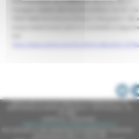
Amministrazioni – (L. n. 68/99, art. 18, co. 2) – di n. 1
Impiegato addetto alle macchine d’ufficio, Cat. B.1, c/o
l’ERAP MARCHE di Ancona (Piazza S. D’Acquisto n. 40) 
tempo indeterminato pieno è consultabile al seguent
link:
https://www.regione.marche.it/RicercaBandi/id_32790
Regione Marche Giunta Regionale (CF 80008630420 P.IVA
00481070423) via Gentile da Fabriano, 9 - 60125 Ancona - tel.
071.8061
casella p.e.c. istituzionale :
regione.marche.protocollogiunta@emarche.it
Sito realizzato su CMS DotNetNuke by DotNetNuke Corporation
Autorizzazione SIAE n° 1225/I/1298