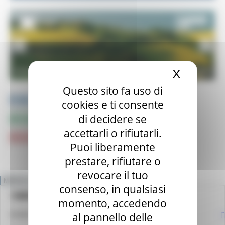
X
Nascond
Questo sito fa uso di
PUBBLICAZIONI e STUDI
cookies e ti consente
di decidere se
INFOGRAFICA
accettarli o rifiutarli.
CRUSCOTTI INTERATTIVI e TOP DATA
Puoi liberamente
prestare, rifiutare o
revocare il tuo
MENU & Contatti
consenso, in qualsiasi
NEWS
HOME
momento, accedendo
OSSERVATORIO REGIONALE DEL MERCATO DEL LAVORO
al pannello delle