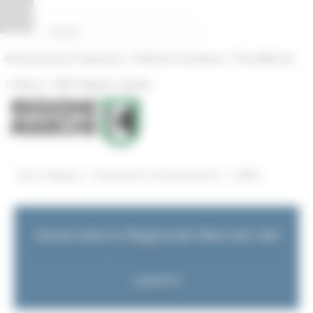
Pannello di gestione dei cookies
|
|
Amministrazione Trasparente
Profilo del committente
ProcediMarche
|
|
Rubrica
URP: la Regione risponde
/
/
Entra in Regione
Osservatorio mercato del lavoro
NEWS
Osservatorio Regionale Mercato del
Lavoro