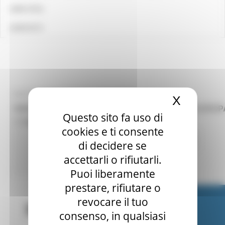
LINK UTILI
CONTATTI
MARTEDÌ 24 FEBBRAIO 2026 15:23
X
Nascond
WEBINAR OPPORTUNITÀ PROFESSIONALI IN EUROP
Questo sito fa uso di
17 MARZO 2026 ORE 10.00-12.00
cookies e ti consente
Attività Eures
Centri Impiego
5 views
di decidere se
accettarli o rifiutarli.
Torna alle NEWS
Puoi liberamente
prestare, rifiutare o
revocare il tuo
consenso, in qualsiasi