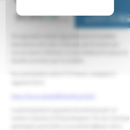
Gli argomenti trattati riguarderanno la mobilità,
lavorativa e non solo, in Europa, gli strumenti per
cercare lavoro all'estero e la possibilità di fruizione di
benefit economici per la mobilità.
Per prenotazioni, entro il 12 marzo, compilare il
seguente form:
https://forms.gle/pGBJC6enfmLgY52x9
La partecipazione è gratuita ed ammessa per un
numero massimo di 20 partecipanti. Chi non riuscisse
partecipare potrà farlo ai successivi webinar che si