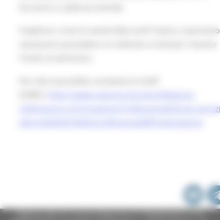
terranno a cadenza mensile.
Il webinar si terrà tramite Microsoft Teams, è pertant
necessario possedere un indirizzo e-mail per ricevere
l'invito al seminario.
Per info è possibile contattare lo Staff
EURES:
https://www.regione.marche.it/Regione-
Utile/Lavoro-e-Formazione-Professionale/Eures-servizi
alla-mobilit%C3%A0-professionale#Presentazione
Regione Marche Giunta Regionale (CF 80008630420 P.IVA