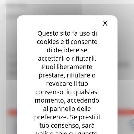
LINK UTILI
CONTATTI
X
Nascond
Questo sito fa uso di
cookies e ti consente
di decidere se
MARTEDÌ 7 MAGGIO 2024 10:03
accettarli o rifiutarli.
CAREER DAY UNIVERSITÀ DI CAMERINO, 8 MAGGIO
Puoi liberamente
2024 IMPIANTI SPORTIVI CUS CAMERINO
prestare, rifiutare o
revocare il tuo
Attività Eures
Centri Impiego
2 views
consenso, in qualsiasi
Torna alle NEWS
momento, accedendo
al pannello delle
preferenze. Se presti il
tuo consenso, sarà
valido solo su questo