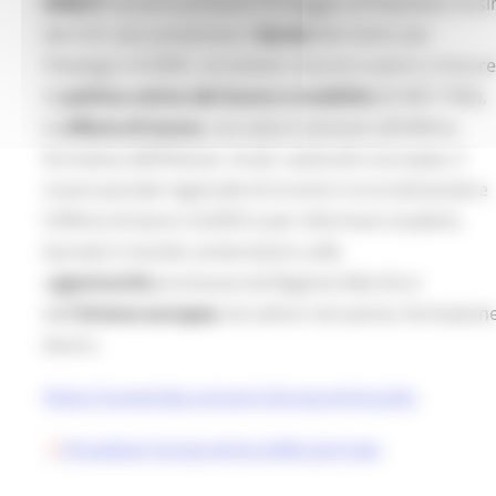
DIRECT
saranno presenti l'8 maggio al Palazzetto Orsi
del CUS per presentare i
Servizi
dei Centri per
l’Impiego e EURES, strumenti, risorse e azioni e misur
di
politica attiva del lavoro e mobilità
(EURES TMS),
le
offerte di lavoro
, nei settori attinenti all’offerta
formativa dell’Ateneo, locali, nazionali e europee, il
nuovo portale regionale di incontro tra la domanda e
l’offerta di lavoro GUIDO e per informare studenti,
laureati e mondo universitario sulle
o
pportunità
promosse da Regione Marche e
dall’
Unione europea
nei settori istruzione, formazione
lavoro.
https://careerday.unicam.it/programma.php
Visualizza il programma della giornata