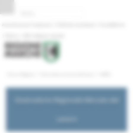
Pannello di gestione dei cookies
|
|
Amministrazione Trasparente
Profilo del committente
ProcediMarche
|
|
Rubrica
URP: la Regione risponde
/
/
Entra in Regione
Osservatorio mercato del lavoro
NEWS
Osservatorio Regionale Mercato del
Lavoro