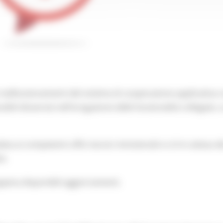
malfunzionamenti del sistema di cooperazione applicativa c
bili disservizi nell'erogazione delle funzionalità collegate, 
ta ai competenti uffici tecnici ministeriali e si è in attesa d
io.
ppena disponibili aggiornamenti.