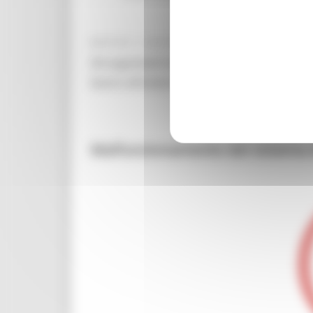
MARTEDÌ 4 AGOSTO 2026 02:41
Gli argomenti trattati riguarderanno la mob
lavoro all'estero e la possibilità di fruizio
Malfunzionamento del sistema d