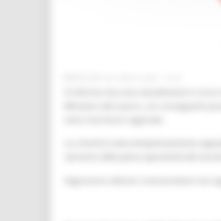
MERCOLEDÌ 29 LUGLIO 2026 12:45
Si informa che sono attualmente in corso 
Ministero del Lavoro, con conseguenti possi
tutto il territorio regionale.
La criticità è stata tempestivamente segnala
ripristino della piena operatività del serviz
Seguiranno ulteriori comunicazioni non a