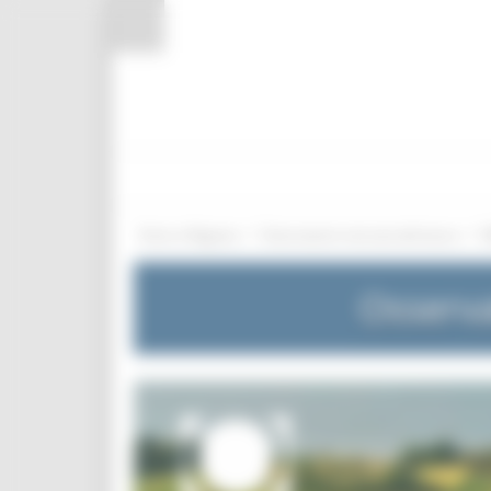
Pannello di gestione dei cookies
/
/
Entra in Regione
Osservatorio mercato del lavoro
Osserva