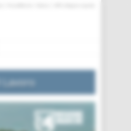
|
|
|
te
ProcediMarche
Rubrica
URP: la Regione risponde
l Lavoro