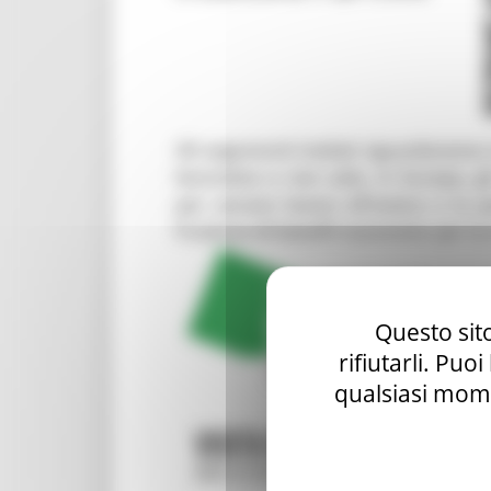
Questo sito
rifiutarli. Puo
qualsiasi mome