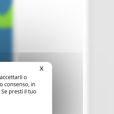
X
Nascondi il banner dei c
accettarli o
tuo consenso, in
e presti il tuo