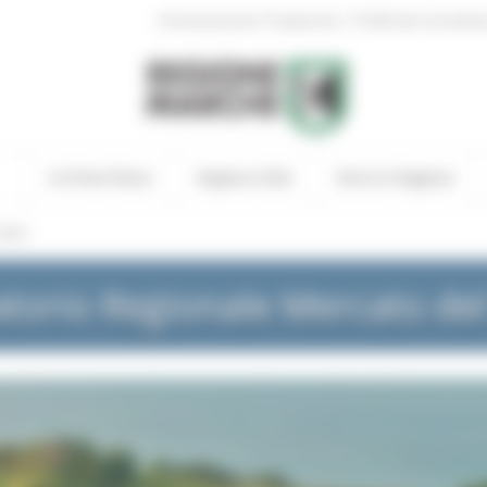
|
Amministrazione Trasparente
Profilo del committen
In Primo Piano
Regione Utile
Entra in Regione
NEWS
torio Regionale Mercato de