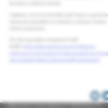
terranno a cadenza mensile.
Il webinar si terrà tramite Microsoft Teams, è pertant
necessario possedere un indirizzo e-mail per ricevere
l'invito al seminario.
Per info è possibile contattare lo Staff
EURES:
https://www.regione.marche.it/Regione-
Utile/Lavoro-e-Formazione-Professionale/Eures-servizi
alla-mobilit%C3%A0-professionale#Presentazione
Regione Marche Giunta Regionale (CF 80008630420 P.IVA