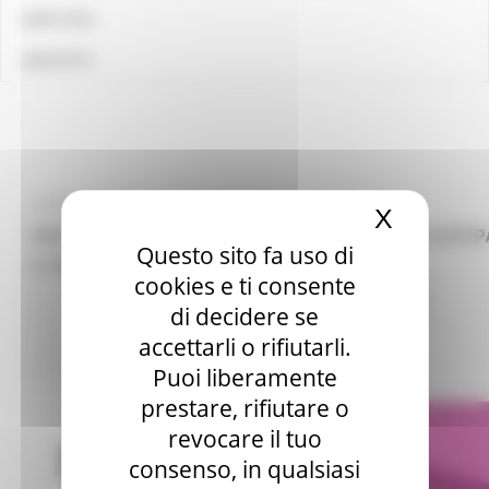
LINK UTILI
CONTATTI
LUNEDÌ 15 APRILE 2024 14:45
X
Nascond
WEBINAR OPPORTUNITÀ PROFESSIONALI IN EUROPA
Questo sito fa uso di
21 MAGGIO 2024
cookies e ti consente
Attività Eures
Centri Impiego
4 views
di decidere se
accettarli o rifiutarli.
Torna alle NEWS
Puoi liberamente
prestare, rifiutare o
revocare il tuo
consenso, in qualsiasi