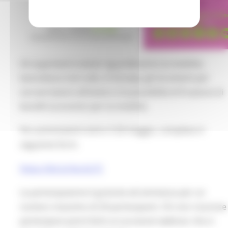
Gli argomenti trattati riguarderanno la mobilità,
lavorativa e non solo, in Europa, gli strumenti per
cercare lavoro all'estero e la possibilità di fruizione di
benefit economici per la mobilità.
Per prenotazioni entro il 20 maggio, compilare il
seguente form:
https://bit.ly/3ocGLTC
La partecipazione è gratuita ed ammessa per un
numero massimo di 20 partecipanti. Chi non riuscisse
partecipare potrà farlo ai successivi webinar che si