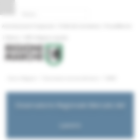
Pannello di gestione dei cookies
|
|
Amministrazione Trasparente
Profilo del committente
ProcediMarche
|
|
Rubrica
URP: la Regione risponde
/
/
Entra in Regione
Osservatorio mercato del lavoro
NEWS
Osservatorio Regionale Mercato del
Lavoro