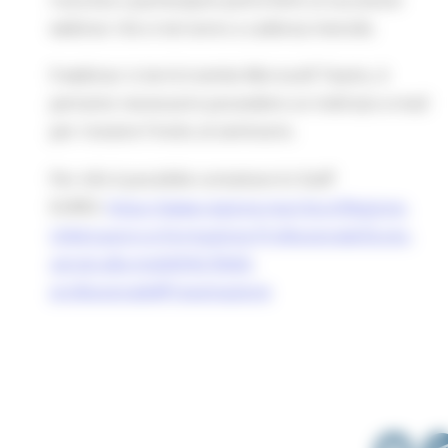
riuscisse a partecipare potrà farlo ai successivi
webinar che si terranno a cadenza mensile.
Il webinar si terrà tramite Microsoft Teams, è
pertanto necessario possedere un indirizzo e-mail
per ricevere l'invito al seminario.
Per info è possibile contattare lo Staff
EURES:
https://www.regione.marche.it/Regione-
Utile/Lavoro-e-Formazione-Professionale/Eures-
servizi-alla-mobilit%C3%A0-
professionale#Presentazione