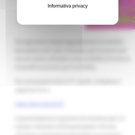
Informativa privacy
Gli argomenti trattati riguarderanno la mobilità,
lavorativa e non solo, in Europa, gli strumenti per
cercare lavoro all'estero e la possibilità di fruizione
di benefit economici per la mobilità.
Per prenotazioni entro il'11 aprile, compilare il
seguente form:
https://bit.ly/3ocGLTC
La partecipazione è gratuita ed ammessa per un
numero massimo di 20 partecipanti. Chi non