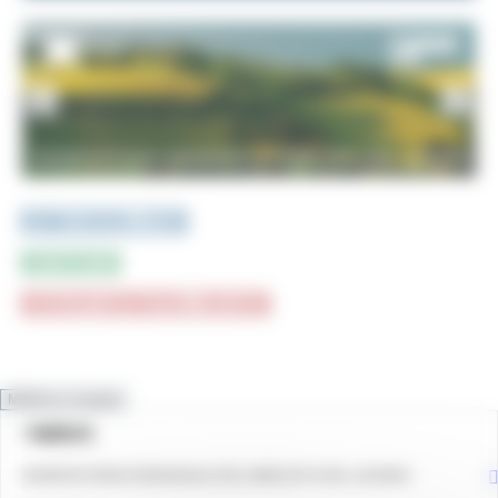
PUBBLICAZIONI e STUDI
INFOGRAFICA
CRUSCOTTI INTERATTIVI e TOP DATA
MENU & Contatti
NEWS
HOME
OSSERVATORIO REGIONALE DEL MERCATO DEL LAVORO