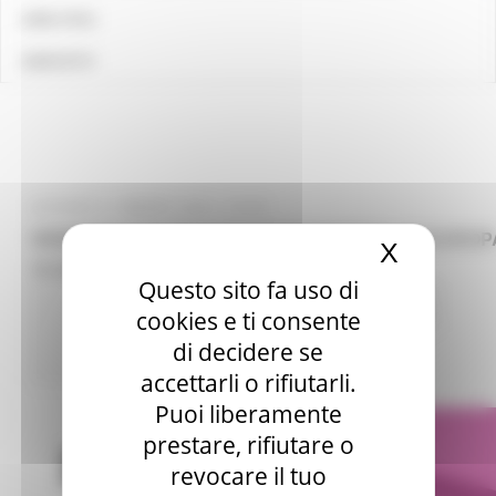
LINK UTILI
CONTATTI
GIOVEDÌ 21 MARZO 2024 10:22
WEBINAR OPPORTUNITÀ PROFESSIONALI IN EUROPA
X
Nascond
16 APRILE 2024
Questo sito fa uso di
Attività Eures
Centri Impiego
3 views
cookies e ti consente
di decidere se
Torna alle NEWS
accettarli o rifiutarli.
Puoi liberamente
prestare, rifiutare o
revocare il tuo