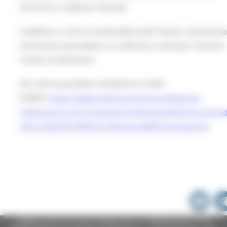
terranno a cadenza mensile.
Il webinar si terrà tramite Microsoft Teams, è pertant
necessario possedere un indirizzo e-mail per ricevere
l'invito al seminario.
Per info è possibile contattare lo Staff
EURES:
https://www.regione.marche.it/Regione-
Utile/Lavoro-e-Formazione-Professionale/Eures-servizi
alla-mobilit%C3%A0-professionale#Presentazione
Regione Marche Giunta Regionale (CF 80008630420 P.IVA