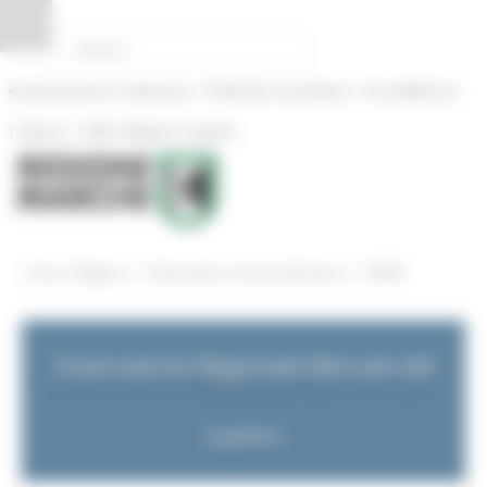
Pannello di gestione dei cookies
|
|
Amministrazione Trasparente
Profilo del committente
ProcediMarche
|
|
Rubrica
URP: la Regione risponde
/
/
Entra in Regione
Osservatorio mercato del lavoro
NEWS
Osservatorio Regionale Mercato del
Lavoro