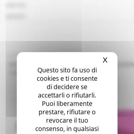
LINK UTILI
CONTATTI
GIOVEDÌ 22 FEBBRAIO 2024 18:12
X
Nascond
WEBINAR OPPORTUNITÀ PROFESSIONALI IN EUROPA
Questo sito fa uso di
19 MARZO 2024
cookies e ti consente
Attività Eures
Centri Impiego
1 views
di decidere se
accettarli o rifiutarli.
Torna alle NEWS
Puoi liberamente
prestare, rifiutare o
revocare il tuo
consenso, in qualsiasi