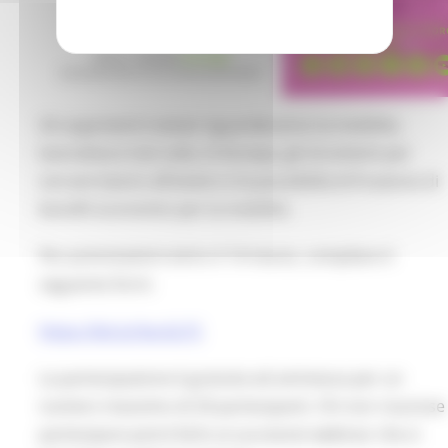
Gli argomenti trattati riguarderanno la mobilità,
lavorativa e non solo, in Europa, gli strumenti per
cercare lavoro all'estero e la possibilità di fruizione di
benefit economici per la mobilità.
Per prenotazioni entro il 14 marzo, compilare il
seguente form:
https://bit.ly/3ocGLTC
La partecipazione è gratuita ed ammessa per un
numero massimo di 20 partecipanti. Chi non riuscisse
partecipare potrà farlo ai successivi webinar che si