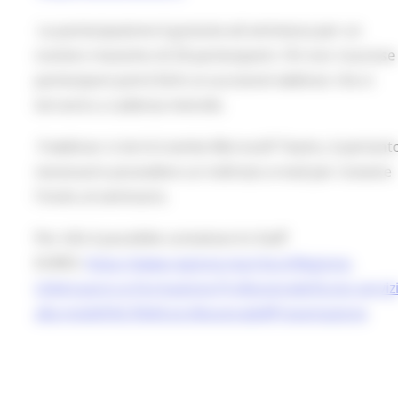
La partecipazione è gratuita ed ammessa per un
numero massimo di 20 partecipanti. Chi non riuscisse
partecipare potrà farlo ai successivi webinar che si
terranno a cadenza mensile.
Il webinar si terrà tramite Microsoft Teams, è pertant
necessario possedere un indirizzo e-mail per ricevere
l'invito al seminario.
Per info è possibile contattare lo Staff
EURES:
https://www.regione.marche.it/Regione-
Utile/Lavoro-e-Formazione-Professionale/Eures-servizi
alla-mobilit%C3%A0-professionale#Presentazione