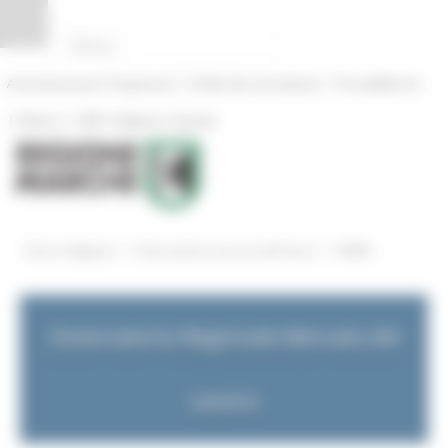
Pannello di gestione dei cookies
|
|
Amministrazione Trasparente
Profilo del committente
ProcediMarche
|
|
Rubrica
URP: la Regione risponde
/
/
Entra in Regione
Osservatorio mercato del lavoro
NEWS
Osservatorio Regionale Mercato del
Lavoro