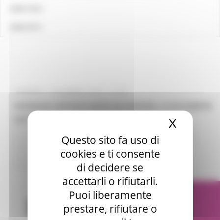
LINK UTILI
CONTATTI
VENERDÌ 1 DICEMBRE 2023 14:46
WEBINAR OPPORTUNITÀ IN EUROPA 19 DICEMBRE
2023
X
Nascond
Attività Eures
Centri Impiego
7 views
Questo sito fa uso di
cookies e ti consente
Torna alle NEWS
di decidere se
accettarli o rifiutarli.
Puoi liberamente
prestare, rifiutare o