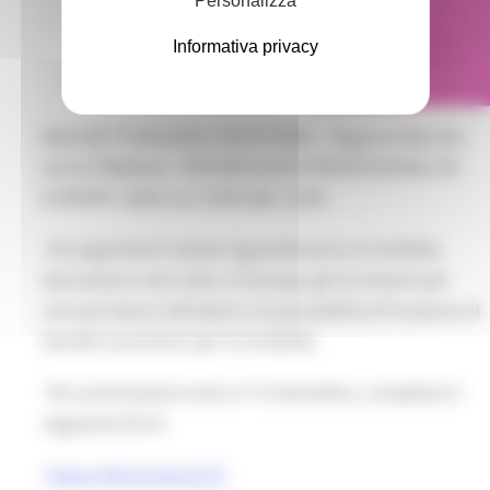
Personalizza
Informativa privacy
Martedì 19 dicembre 2023 EURES - Regione Marche
terrà il Webinar "OPPORTUNITÀ PROFESSIONALI IN
EUROPA" dalle ore 10:00 alle 12:00.
Gli argomenti trattati riguarderanno la mobilità,
lavorativa e non solo, in Europa, gli strumenti per
cercare lavoro all'estero e la possibilità di fruizione di
benefit economici per la mobilità.
Per prenotazioni entro il 15 dicembre, compilare il
seguente form:
https://bit.ly/3ocGLTC